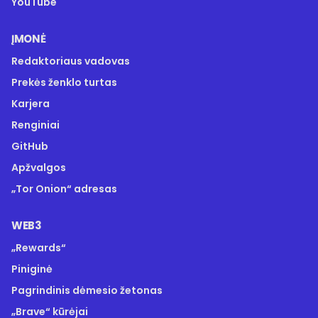
YouTube
ĮMONĖ
Redaktoriaus vadovas
Prekės ženklo turtas
Karjera
Renginiai
GitHub
Apžvalgos
„Tor Onion“ adresas
WEB3
„Rewards“
Piniginė
Pagrindinis dėmesio žetonas
„Brave“ kūrėjai