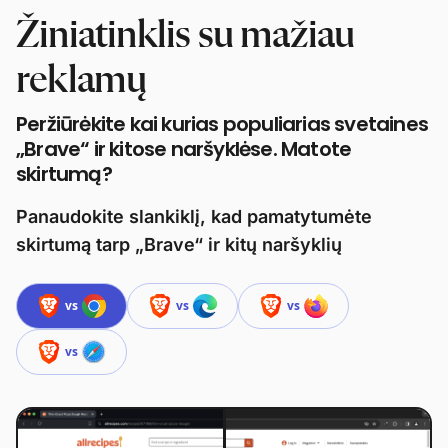
Žiniatinklis su mažiau
reklamų
Peržiūrėkite kai kurias populiarias svetaines
„Brave“ ir kitose naršyklėse. Matote
skirtumą?
Panaudokite slankiklį, kad pamatytumėte
skirtumą tarp „Brave“ ir kitų naršyklių
vs
vs
vs
vs