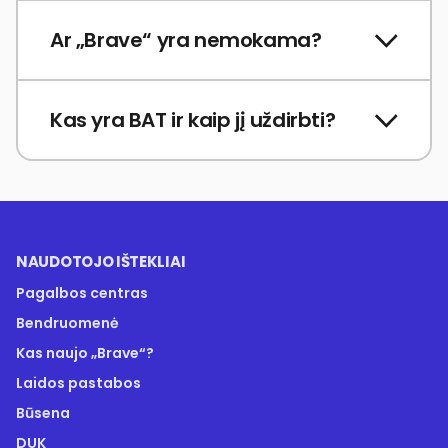
Ar „Brave“ yra nemokama?
Kas yra BAT ir kaip jį uždirbti?
NAUDOTOJO IŠTEKLIAI
Pagalbos centras
Bendruomenė
Kas naujo „Brave“?
Laidos pastabos
Būsena
DUK