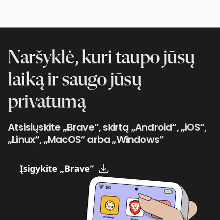
Naršyklė, kuri taupo jūsų
laiką ir saugo jūsų
privatumą
Atsisiųskite „Brave“, skirtą „Android“, „iOS“,
„Linux“, „MacOS“ arba „Windows“
Įsigykite „Brave“