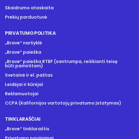
Skaidrumo ataskaita
Prekių parduotuvė
PRIVATUMO POLITIKA
„Brave“ naršyklė
„Brave“ paieška
„Brave“ paieška RTBF (santrumpa, reiškianti teisę
būti pamirštam)
Svetainė ir el. paštas
Leidėjai ir kūrėjai
Reklamuotojai
CCPA (Kalifornijos vartotojų privatumo įstatymas)
TINKLARAŠČIAI
„Brave“ tinklaraštis
Privatumo naujinimai