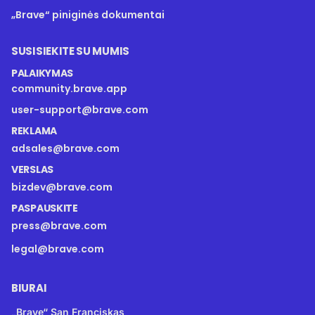
„Brave“ piniginės dokumentai
SUSISIEKITE SU MUMIS
PALAIKYMAS
community.brave.app
user-support@brave.com
REKLAMA
adsales@brave.com
VERSLAS
bizdev@brave.com
PASPAUSKITE
press@brave.com
legal@brave.com
BIURAI
„Brave“ San Franciskas