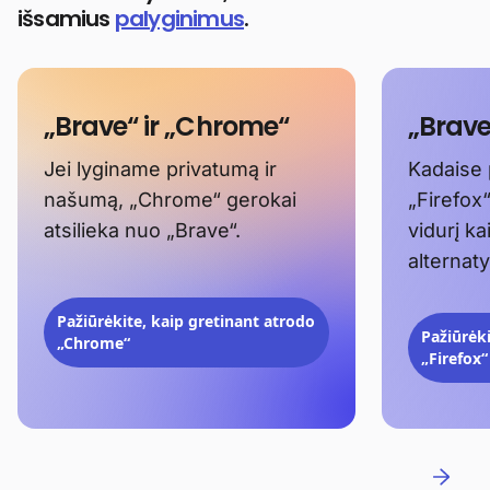
išsamius
palyginimus
.
„Brave“ ir „Chrome“
„Brave“
Jei lyginame privatumą ir
Kadaise 
našumą, „Chrome“ gerokai
„Firefox
atsilieka nuo „Brave“.
vidurį ka
alternaty
Pažiūrėkite, kaip gretinant atrodo
Pažiūrėki
„Chrome“
„Firefox“