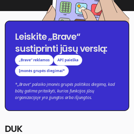
Leiskite „Brave“
sustiprinti jūsų verslą:
„Brave“ reklamos
API paieška
Įmonės grupės diegimai*
*„Brave“ palaiko įmonės grupės politikos diegimą, kad
būtų galima pritaikyti, kurios funkcijos jūsų
organizacijoje yra įjungtos arba išjungtos.
DUK