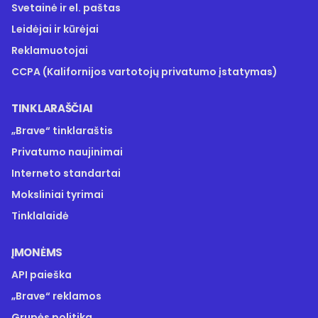
Svetainė ir el. paštas
Leidėjai ir kūrėjai
Reklamuotojai
CCPA (Kalifornijos vartotojų privatumo įstatymas)
TINKLARAŠČIAI
„Brave“ tinklaraštis
Privatumo naujinimai
Interneto standartai
Moksliniai tyrimai
Tinklalaidė
ĮMONĖMS
API paieška
„Brave“ reklamos
Grupės politika