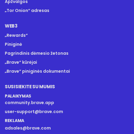
Apžvalgos
„Tor Onion“ adresas
WEB3
„Rewards“
Piniginė
Pagrindinis dėmesio žetonas
„Brave“ kūrėjai
„Brave“ piniginės dokumentai
SUSISIEKITE SU MUMIS
PALAIKYMAS
community.brave.app
user-support@brave.com
REKLAMA
adsales@brave.com