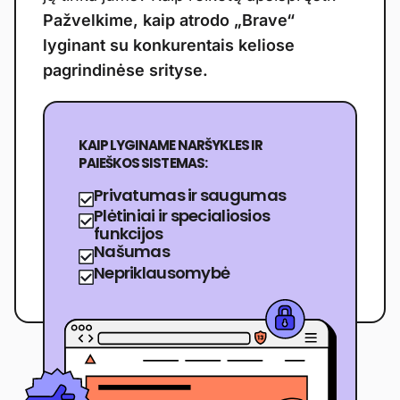
Pažvelkime, kaip atrodo „Brave“
lyginant su konkurentais keliose
pagrindinėse srityse.
KAIP LYGINAME NARŠYKLES IR
PAIEŠKOS SISTEMAS:
Privatumas ir saugumas
Plėtiniai ir specialiosios
funkcijos
Našumas
Nepriklausomybė