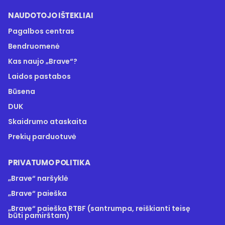
NAUDOTOJO IŠTEKLIAI
Pagalbos centras
Bendruomenė
Kas naujo „Brave“?
Laidos pastabos
Būsena
DUK
Skaidrumo ataskaita
Prekių parduotuvė
PRIVATUMO POLITIKA
„Brave“ naršyklė
„Brave“ paieška
„Brave“ paieška RTBF (santrumpa, reiškianti teisę
būti pamirštam)