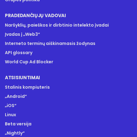
PRADEDANČIŲJŲ VADOVAI
Naršyklių, paieškos ir dirbtinio intelekto įvadai
Įvadas į „Web3“
Interneto terminų aiškinamasis žodynas
API glossary
World Cup Ad Blocker
ATSISIUNTIMAI
Stalinis kompiuteris
„Android“
„iOS“
Linux
Beta versija
„Nightly“