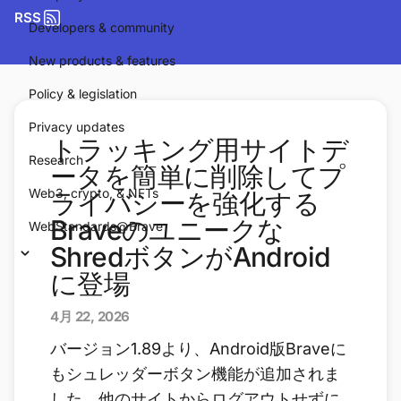
RSS
Developers & community
New products & features
Policy & legislation
Privacy updates
トラッキング用サイトデ
Research
ータを簡単に削除してプ
Web3, crypto, & NFTs
ライバシーを強化する
Braveのユニークな
WebStandards@Brave
ShredボタンがAndroid
に登場
4月 22, 2026
バージョン1.89より、Android版Braveに
もシュレッダーボタン機能が追加されま
した。他のサイトからログアウトせずに