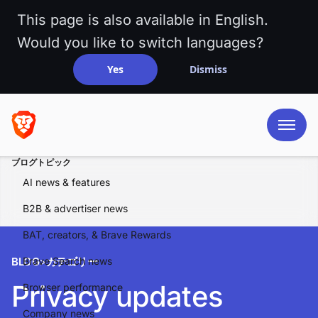
This page is also available in English.
Would you like to switch languages?
Yes
Dismiss
ブログトピック
AI news & features
B2B & advertiser news
BAT, creators, & Brave Rewards
BLOG
Brave Search news
>
カテゴリー
Privacy updates
Browser performance
Company news