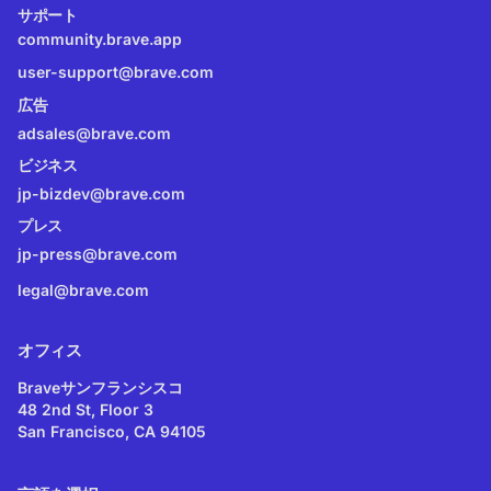
サポート
community.brave.app
user-support@brave.com
広告
adsales@brave.com
ビジネス
jp-bizdev@brave.com
プレス
jp-press@brave.com
legal@brave.com
オフィス
Braveサンフランシスコ
48 2nd St, Floor 3
San Francisco, CA 94105