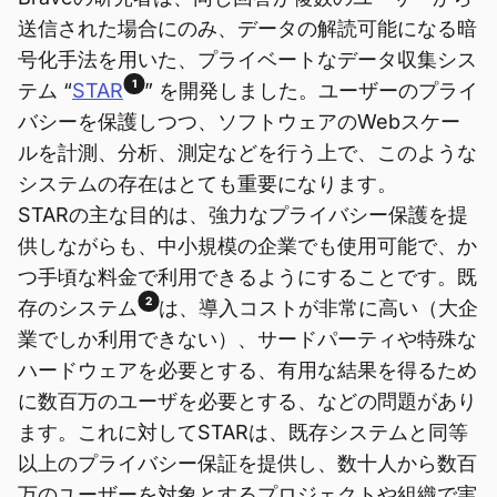
送信された場合にのみ、データの解読可能になる暗
号化手法を用いた、プライベートなデータ収集シス
1
テム “
STAR
” を開発しました。ユーザーのプライ
バシーを保護しつつ、ソフトウェアのWebスケー
ルを計測、分析、測定などを行う上で、このような
システムの存在はとても重要になります。
STARの主な目的は、強力なプライバシー保護を提
供しながらも、中小規模の企業でも使用可能で、か
つ手頃な料金で利用できるようにすることです。既
2
存のシステム
は、導入コストが非常に高い（大企
業でしか利用できない）、サードパーティや特殊な
ハードウェアを必要とする、有用な結果を得るため
に数百万のユーザを必要とする、などの問題があり
ます。これに対してSTARは、既存システムと同等
以上のプライバシー保証を提供し、数十人から数百
万のユーザーを対象とするプロジェクトや組織で実