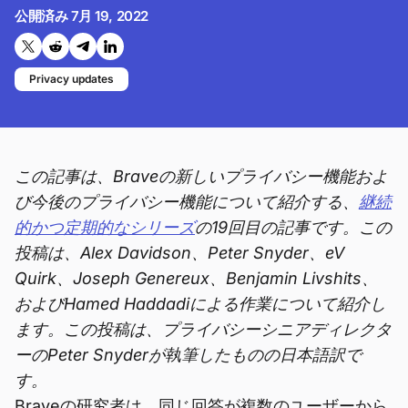
公開済み
7月 19, 2022
Twitterで共有する
Reddit で共有
Telegramで共有
LinkedInで共有
Privacy updates
この記事は、Braveの新しいプライバシー機能およ
び今後のプライバシー機能について紹介する、
継続
的かつ定期的なシリーズ
の19回目の記事です。この
投稿は、Alex Davidson、Peter Snyder、eV
Quirk、Joseph Genereux、Benjamin Livshits、
およびHamed Haddadiによる作業について紹介し
ます。この投稿は、プライバシーシニアディレクタ
ーのPeter Snyderが執筆したものの日本語訳で
す。
Braveの研究者は、同じ回答が複数のユーザーから