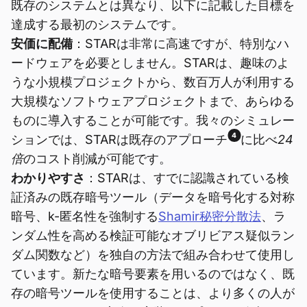
既存のシステムとは異なり、以下に記載した目標を
達成する最初のシステムです。
安価に配備
：STARは非常に高速ですが、特別なハ
ードウェアを必要としません。STARは、趣味のよ
うな小規模プロジェクトから、数百万人が利用する
大規模なソフトウェアプロジェクトまで、あらゆる
ものに導入することが可能です。我々のシミュレー
4
ションでは、STARは既存のアプローチ
に比べ
24
倍
のコスト削減が可能です。
わかりやすさ
：STARは、すでに認識されている検
証済みの既存暗号ツール（データを暗号化する対称
暗号、k-匿名性を強制する
Shamir秘密分散法
、ラ
ンダム性を高める検証可能なオブリビアス疑似ラン
ダム関数など）を独自の方法で組み合わせて使用し
ています。新たな暗号要素を用いるのではなく、既
存の暗号ツールを使用することは、より多くの人が