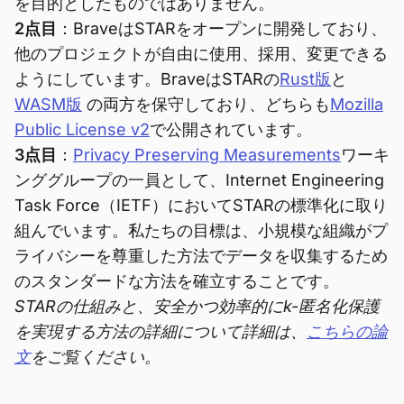
を目的としたものではありません。
2点目
：BraveはSTARをオープンに開発しており、
他のプロジェクトが自由に使用、採用、変更できる
ようにしています。BraveはSTARの
Rust版
と
WASM版
の両方を保守しており、どちらも
Mozilla
Public License v2
で公開されています。
3点目
：
Privacy Preserving Measurements
ワーキ
ンググループの一員として、Internet Engineering
Task Force（IETF）においてSTARの標準化に取り
組んでいます。私たちの目標は、小規模な組織がプ
ライバシーを尊重した方法でデータを収集するため
のスタンダードな方法を確立することです。
STARの仕組みと、安全かつ効率的にk-匿名化保護
を実現する方法の詳細について詳細は、
こちらの論
文
をご覧ください。