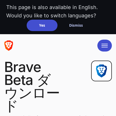
This page is also available in English.
Would you like to switch languages?
Yes
Dismiss
Brave
Beta ダ
ウンロー
ド