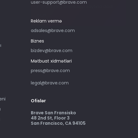
user-support@brave.com
community.brave.app saytına daxil
olun.
Reklam vermə
adsales@brave.com
Biznes
ı
bizdev@brave.com
Mətbuat xidmətləri
press@brave.com
legal@brave.com
eni
Ofislər
ı
Brave San Fransisko
48 2nd St, Floor 3
i
San Francisco, CA 94105