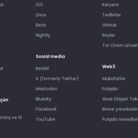
ar
iOS
Karyera
Linux
Tədbirlər
Beta
GitHub
Nightly
Rəylər
Tor Onion ünvan
n
Sosial media
Web3
ar
Reddit
X (formerly Twitter)
Mükafatlar
Mastodon
Pulqabı
Bluesky
Əsas Diqqət Tok
üçün
Facebook
Brave yaradıcılar
xtarış və Sİ
YouTube
Pulqabı sənədlər