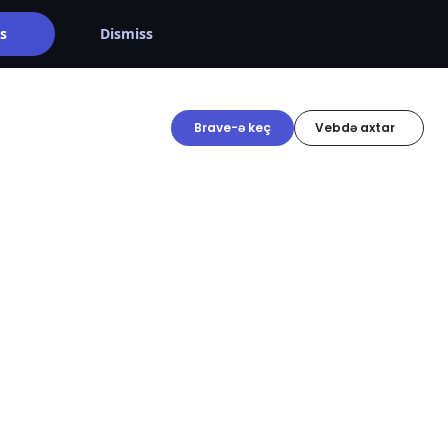
s
Dismiss
Brave-ə keç