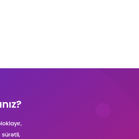
ınız?
loklayır,
sürətli,