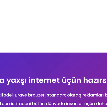
 yaxşı internet üçün hazırs
ifadəli Brave brauzeri standart olaraq reklamları b
tdən istifadəni bütün dünyada insanlar üçün daha 