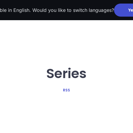
able in English. Would you like to switch languages?
Ye
Series
RSS