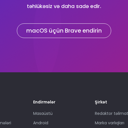
təhlükəsiz və daha sadə edir.
macOS üçün Brave endirin
Endirmələr
Şirkət
Masaüstü
Redaktor təlimat
mələri
Android
Marka varlıqları