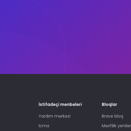
İstifadəçi mənbələri
Bloqlar
Yardım mərkəzi
Brave bloq
İcma
Məxfilik yenilə