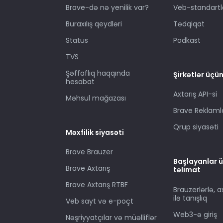
Brave-də nə yenilik var?
Veb-standartl
Buraxılış qeydləri
Tədqiqat
Status
Podkast
TVS
Şəffaflıq haqqında
Şirkətlər üçü
hesabat
Axtarış API-si
Məhsul mağazası
Brave Reklaml
Qrup siyasəti
Məxfilik siyasəti
Brave Brauzer
Başlayanlar 
Brave Axtarış
təlimat
Brave Axtarış RTBF
Brauzerlərlə, a
ilə tanışlıq
Veb sayt və e-poçt
Web3-ə giriş
Nəşriyyatçılar və müəlliflər