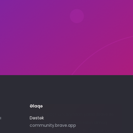
Əlaqə
Bu e-poçt ünvanından yalnız Brave ilə
ı
Dəstək
reklam vermə xidməti satın almaq
community.brave.app
istədiyinizdə istifadə edin. Dəstək üçün