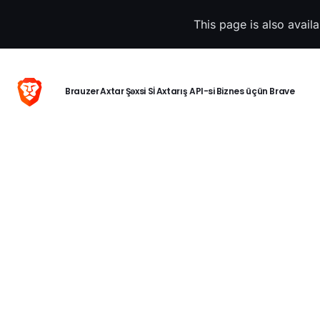
This page is also avail
Brauzer
Axtar
Şəxsi Sİ
Axtarış API-si
Biznes üçün Brave