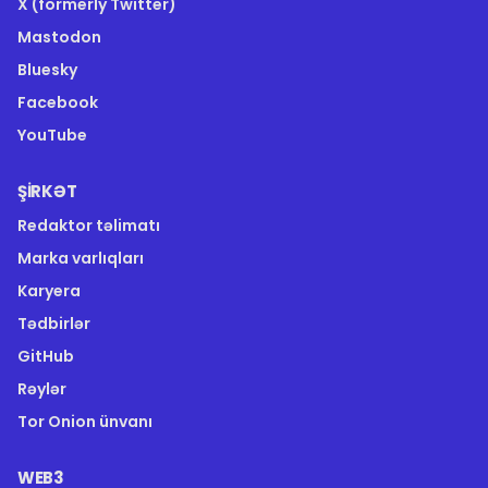
X (formerly Twitter)
Mastodon
Bluesky
Facebook
YouTube
ŞIRKƏT
Redaktor təlimatı
Marka varlıqları
Karyera
Tədbirlər
GitHub
Rəylər
Tor Onion ünvanı
WEB3