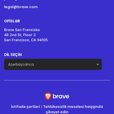
legal@brave.com
OFISLƏR
Brave San Fransisko
48 2nd St, Floor 3
San Francisco, CA 94105
DIL SEÇIN
İstifadə şərtləri
|
Təhlükəsizlik məsələsi haqqında
şikayət edin