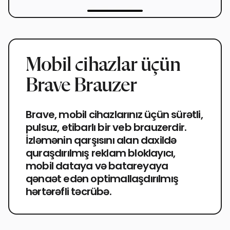
Mobil cihazlar üçün
Brave Brauzer
Brave, mobil cihazlarınız üçün sürətli,
pulsuz, etibarlı bir veb brauzerdir.
İzləmənin qarşısını alan daxildə
quraşdırılmış reklam bloklayıcı,
mobil dataya və batareyaya
qənaət edən optimallaşdırılmış
hərtərəfli təcrübə.