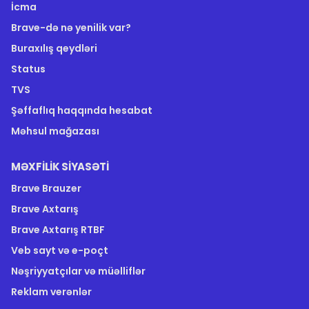
İcma
Brave-də nə yenilik var?
Buraxılış qeydləri
Status
TVS
Şəffaflıq haqqında hesabat
Məhsul mağazası
MƏXFILIK SIYASƏTI
Brave Brauzer
Brave Axtarış
Brave Axtarış RTBF
Veb sayt və e-poçt
Nəşriyyatçılar və müəlliflər
Reklam verənlər