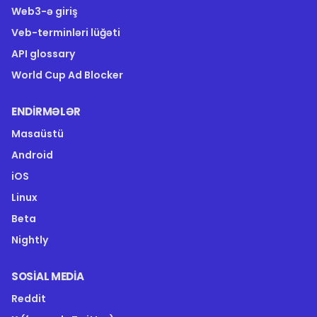
Web3-ə giriş
Veb-terminləri lüğəti
API glossary
World Cup Ad Blocker
ENDIRMƏLƏR
Masaüstü
Android
iOS
Linux
Beta
Nightly
SOSIAL MEDIA
Reddit