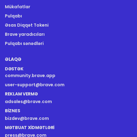
Mükafatlar
Pulqabı
Əsas Diqqət Tokeni
Brave yaradıcıları
Pulqabı sənədləri
ƏLAQƏ
DƏSTƏK
community.brave.app
user-support@brave.com
REKLAM VERMƏ
adsales@brave.com
BIZNES
bizdev@brave.com
MƏTBUAT XIDMƏTLƏRI
press@brave.com