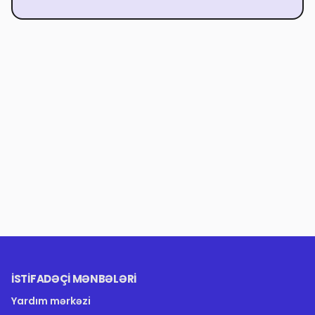
İSTIFADƏÇI MƏNBƏLƏRI
Yardım mərkəzi