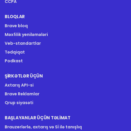
CCPA
BLOQLAR
Brave bloq
Məxfilik yeniləmələri
Veb-standartlar
Tədqiqat
Podkast
ŞIRKƏTLƏR ÜÇÜN
Axtarış API-si
Brave Reklamlar
Qrup siyasəti
BAŞLAYANLAR ÜÇÜN TƏLIMAT
Brauzerlərlə, axtarış və Sİ ilə tanışlıq