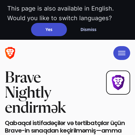
This page is also available in English.
Would you like to switch languages?
Yes
Dismiss
Brave
Nightly
endirmək
Qabaqcıl istifadəçilər və tərtibatçılar üçün
Brave-in sınaqdan keçirilməmiş—amma