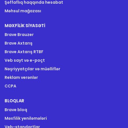
Şəffaflıq haqqında hesabat
Məhsul mağazası
MƏXFILIK SIYASƏTI
Brave Brauzer
Brave Axtarış
Brave Axtarış RTBF
Veb sayt və e-poçt
Nəşriyyatçılar və müəlliflər
Reklam verənlər
CCPA
BLOQLAR
Brave bloq
Məxfilik yeniləmələri
Veb-standartlar