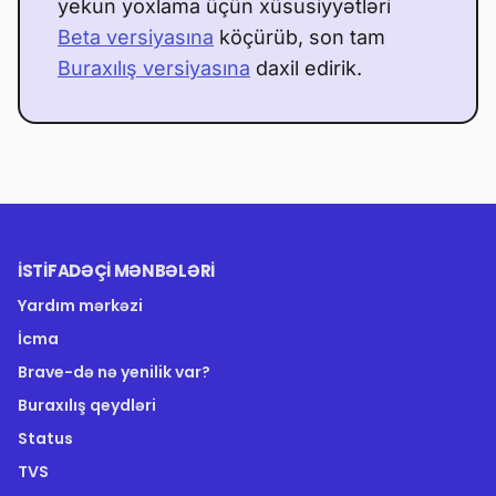
yekun yoxlama üçün xüsusiyyətləri
Beta versiyasına
köçürüb, son tam
Buraxılış versiyasına
daxil edirik.
İSTIFADƏÇI MƏNBƏLƏRI
Yardım mərkəzi
İcma
Brave-də nə yenilik var?
Buraxılış qeydləri
Status
TVS