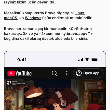
rəyiniz bizim üçün dəyərlidir.
Masaüstü kompüterdə Brave Nightly-ni
Linux
,
macOS
, və
Windows
üçün endirmək mümkündür.
Brave hər zaman açıq bir mənbədir. <0>GitHub-a
baxaraq</0> və ya <1>community.brave.app</1>
keçidinə daxil olaraq dəstək əldə edə bilərsiniz.