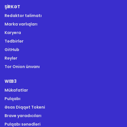
ŞIRKƏT
Redaktor təlimatı
Marka varlıqları
Karyera
Tədbirlər
GitHub
Rəylər
Tor Onion ünvanı
WEB3
Mükafatlar
Pulqabı
Əsas Diqqət Tokeni
Brave yaradıcıları
Pulqabı sənədləri