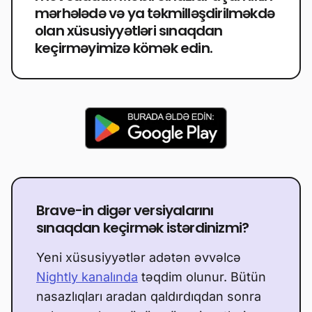
mərhələdə və ya təkmilləşdirilməkdə
olan xüsusiyyətləri sınaqdan
keçirməyimizə kömək edin.
Brave-in digər versiyalarını
sınaqdan keçirmək istərdinizmi?
Yeni xüsusiyyətlər adətən əvvəlcə
Nightly kanalında
təqdim olunur. Bütün
nasazlıqları aradan qaldırdıqdan sonra