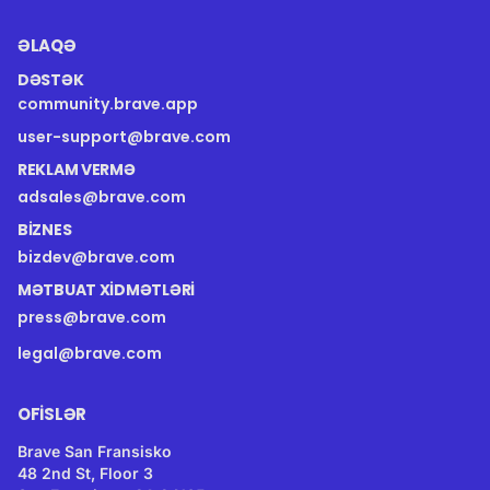
ƏLAQƏ
DƏSTƏK
community.brave.app
user-support@brave.com
REKLAM VERMƏ
adsales@brave.com
BIZNES
bizdev@brave.com
MƏTBUAT XIDMƏTLƏRI
press@brave.com
legal@brave.com
OFISLƏR
Brave San Fransisko
48 2nd St, Floor 3