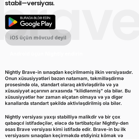
stabil—versiyası.
iOS üçün mövcud deyil
Android üçün Nightly endirin
Nightly Brave-in sınaqdan keçirilməmiş ilkin versiyasıdır.
Onun xüsusiyyətləri bəzən natamam, təkmilləşdirmə
prosesində ola, standart olaraq aktivləşdirilə və ya
xüsusiyyət açarının arxasında “kilidlənmiş” ola bilər. Bu
xüsusiyyətlər hər zaman əlçatan olmaya və ya digər
kanallarda standart şəkildə aktivləşdirilmiş ola bilər.
Nightly versiyası yaxşı stabilliyə malikdir və bir çox
qabaqcıl istifadəçilər, eləcə də tərtibatçılar Nightly-dən
əsas Brave versiyası kimi istifadə edir. Brave-in bu ilk
versiyasını sınaqdan keçirməkdə etdiyiniz kömək və