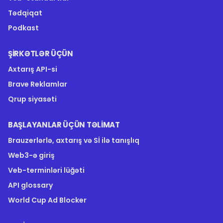
Tədqiqat
Podkast
ŞIRKƏTLƏR ÜÇÜN
Axtarış API-si
Brave Reklamlar
Qrup siyasəti
BAŞLAYANLAR ÜÇÜN TƏLIMAT
Brauzerlərlə, axtarış və Sİ ilə tanışlıq
Web3-ə giriş
Veb-terminləri lüğəti
API glossary
World Cup Ad Blocker