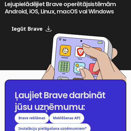
Lejupielādējiet Brave operētājsistēmām
Android, iOS, Linux, macOS vai Windows
Iegūt Brave
Ļaujiet Brave darbināt
jūsu uzņēmumu:
Brave reklāmas
Meklēšanas API
Instalāciju pielāgošana uzņēmumiem*