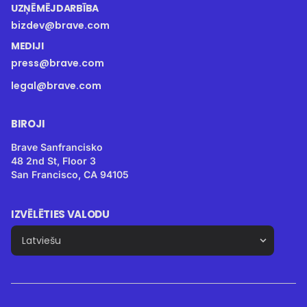
UZŅĒMĒJDARBĪBA
bizdev@brave.com
MEDIJI
press@brave.com
legal@brave.com
BIROJI
Brave Sanfrancisko
48 2nd St, Floor 3
San Francisco, CA 94105
IZVĒLĒTIES VALODU