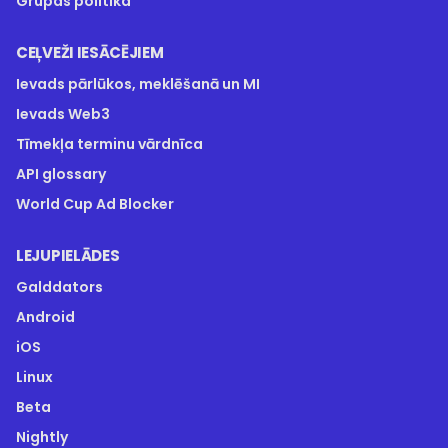
Grupas politika
CEĻVEŽI IESĀCĒJIEM
Ievads pārlūkos, meklēšanā un MI
Ievads Web3
Tīmekļa terminu vārdnīca
API glossary
World Cup Ad Blocker
LEJUPIELĀDES
Galddators
Android
iOS
Linux
Beta
Nightly