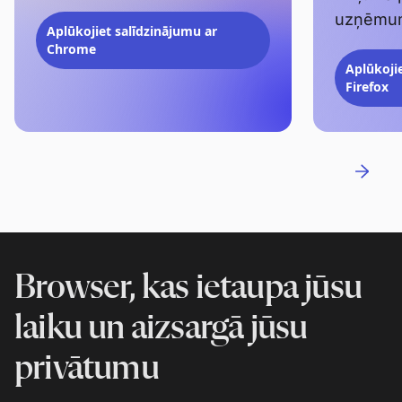
uzņēmum
Aplūkojiet salīdzinājumu ar
Chrome
Aplūkoji
Firefox
Browser, kas ietaupa jūsu
laiku un aizsargā jūsu
privātumu