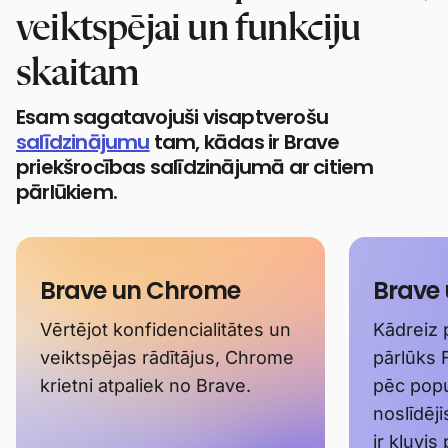
veiktspējai un funkciju
skaitam
Esam sagatavojuši visaptverošu
salīdzinājumu
tam, kādas ir Brave
priekšrocības salīdzinājumā ar citiem
pārlūkiem.
Brave un Chrome
Brave 
Vērtējot konfidencialitātes un
Kādreiz 
veiktspējas rādītājus, Chrome
pārlūks 
krietni atpaliek no Brave.
pēc popul
noslīdēj
ir kļuvis