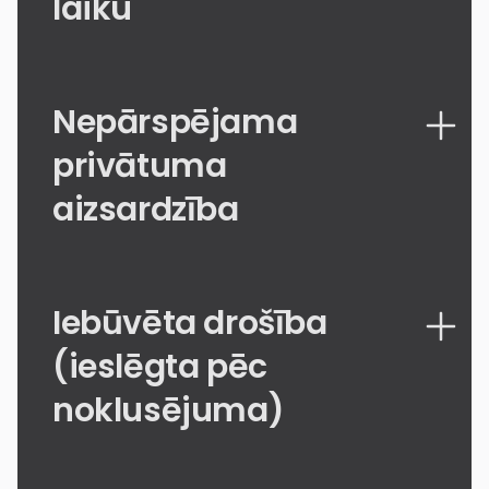
laiku
Nepārspējama
privātuma
aizsardzība
Iebūvēta drošība
(ieslēgta pēc
noklusējuma)