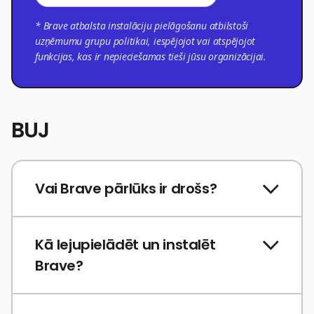
* Brave atbalsta instalāciju pielāgošanu atbilstoši
uzņēmumu grupu politikai, iespējojot vai atspējojot
funkcijas, kas ir nepieciešamas tieši jūsu organizācijai.
BUJ
Vai Brave pārlūks ir drošs?
Kā lejupielādēt un instalēt
Brave?