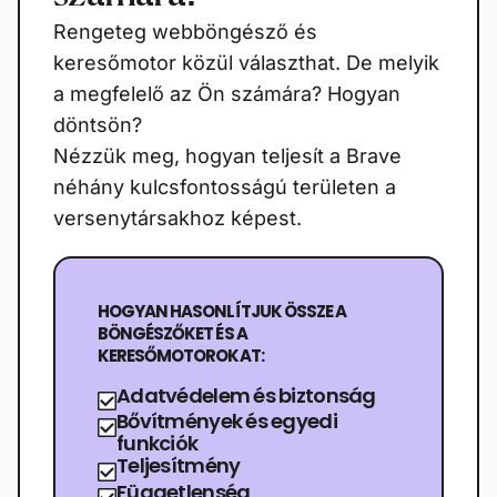
Rengeteg webböngésző és
keresőmotor közül választhat. De melyik
a megfelelő az Ön számára? Hogyan
döntsön?
Nézzük meg, hogyan teljesít a Brave
néhány kulcsfontosságú területen a
versenytársakhoz képest.
HOGYAN HASONLÍTJUK ÖSSZE A
BÖNGÉSZŐKET ÉS A
KERESŐMOTOROKAT:
Adatvédelem és biztonság
Bővítmények és egyedi
funkciók
Teljesítmény
Függetlenség