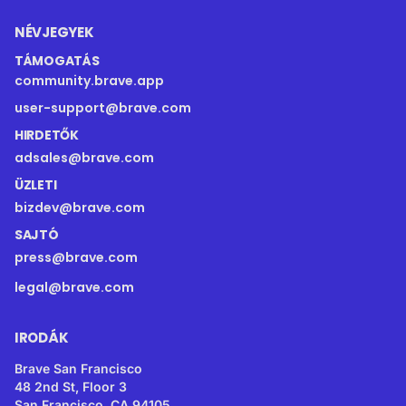
NÉVJEGYEK
TÁMOGATÁS
community.brave.app
user-support@brave.com
HIRDETŐK
adsales@brave.com
ÜZLETI
bizdev@brave.com
SAJTÓ
press@brave.com
legal@brave.com
IRODÁK
Brave San Francisco
48 2nd St, Floor 3
San Francisco, CA 94105