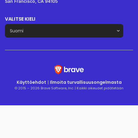
San Francisco, CA 94105
VALITSE KIELI
Käyttöehdot
|
Ilmoita turvallisuusongelmasta
© 2015 – 2026 Brave Software, Inc. | Kaikki oikeudet pidätetään