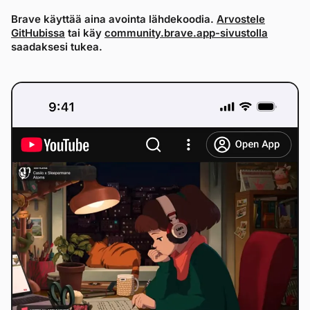
Brave käyttää aina avointa lähdekoodia.
Arvostele
GitHubissa
tai käy
community.brave.app-sivustolla
saadaksesi tukea.