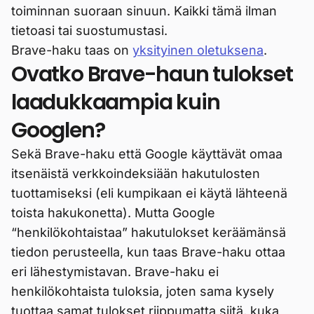
toiminnan suoraan sinuun. Kaikki tämä ilman
tietoasi tai suostumustasi.
Brave-haku taas on
yksityinen oletuksena
.
Ovatko Brave-haun tulokset
laadukkaampia kuin
Googlen?
Sekä Brave-haku että Google käyttävät omaa
itsenäistä verkkoindeksiään hakutulosten
tuottamiseksi (eli kumpikaan ei käytä lähteenä
toista hakukonetta). Mutta Google
“henkilökohtaistaa” hakutulokset keräämänsä
tiedon perusteella, kun taas Brave-haku ottaa
eri lähestymistavan. Brave-haku ei
henkilökohtaista tuloksia, joten sama kysely
tuottaa samat tulokset riippumatta siitä, kuka