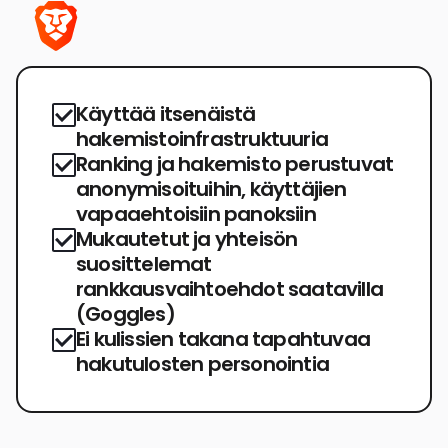
Käyttää itsenäistä
hakemistoinfrastruktuuria
Ranking ja hakemisto perustuvat
anonymisoituihin, käyttäjien
vapaaehtoisiin panoksiin
Mukautetut ja yhteisön
suosittelemat
rankkausvaihtoehdot saatavilla
(Goggles)
Ei kulissien takana tapahtuvaa
hakutulosten personointia