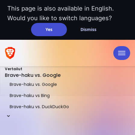
This page is also available in English.
Would you like to switch languages?
Yes
Dismiss
Vertailut
Brave-haku vs. Google
Brave-haku vs. Google
Brave-haku vs Bing
Brave-haku vs. DuckDuckGo
VERTAILU RINNATUSTEN
Brave-haku vs.