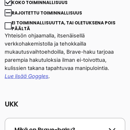
KOKO TOIMINNALLISUUS
RAJOITETTU TOIMINNALLISUUS
EI TOIMINNALLISUUTTA, TAI OLETUKSENA POIS
PÄÄLTÄ
Yhteisön ohjaamalla, itsenäisellä
verkkohakemistolla ja tehokkailla
mukautusvaihtoehdoilla, Brave-haku tarjoaa
parempia hakutuloksia ilman ei-toivottua,
kulissien takana tapahtuvaa manipulointia.
Lue lisää Goggles
.
UKK
Mikä on Brave-haku?