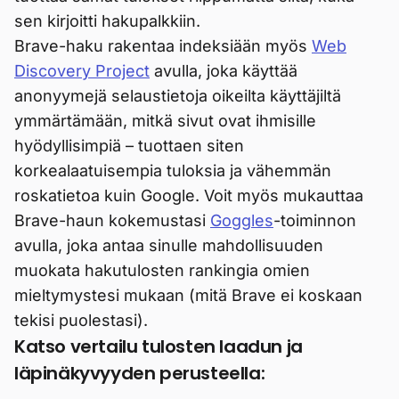
sen kirjoitti hakupalkkiin.
Brave-haku rakentaa indeksiään myös
Web
Discovery Project
avulla, joka käyttää
anonyymejä selaustietoja oikeilta käyttäjiltä
ymmärtämään, mitkä sivut ovat ihmisille
hyödyllisimpiä – tuottaen siten
korkealaatuisempia tuloksia ja vähemmän
roskatietoa kuin Google. Voit myös mukauttaa
Brave-haun kokemustasi
Goggles
-toiminnon
avulla, joka antaa sinulle mahdollisuuden
muokata hakutulosten rankingia omien
mieltymystesi mukaan (mitä Brave ei koskaan
tekisi puolestasi).
Katso vertailu tulosten laadun ja
läpinäkyvyyden perusteella: