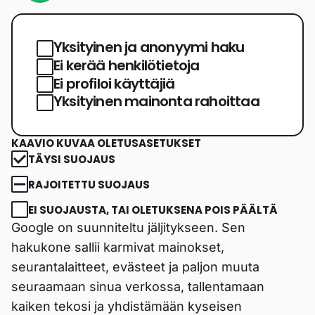
Yksityinen ja anonyymi haku
Ei kerää henkilötietoja
Ei profiloi käyttäjiä
Yksityinen mainonta rahoittaa
KAAVIO KUVAA OLETUSASETUKSET
TÄYSI SUOJAUS
RAJOITETTU SUOJAUS
EI SUOJAUSTA, TAI OLETUKSENA POIS PÄÄLTÄ
Google on suunniteltu jäljitykseen. Sen
hakukone sallii karmivat mainokset,
seurantalaitteet, evästeet ja paljon muuta
seuraamaan sinua verkossa, tallentamaan
kaiken tekosi ja yhdistämään kyseisen