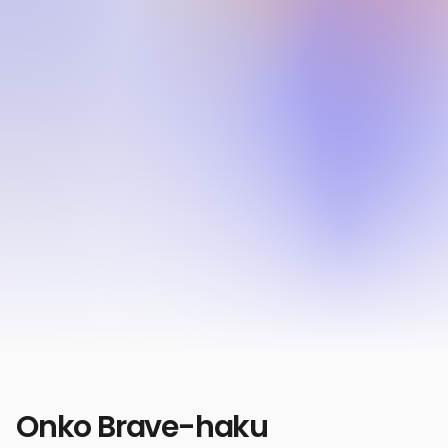
Google
Google on maailman käytetyin hakukone,
mutta sen yksityisyyden loukkaukset ja
hakutulosten heikentyvä laatu alkavat
lähettää käyttäjiä muualle.
Kun on kyse hakutulosten läpinäkyvyydestä
sekä hakukoneen yksityisyydestä ja
turvallisuudesta, Google ei pärjää Brave-haulle.
Joten kumpi on sinulle oikea?
Vertailkaamme.
Onko Brave-haku