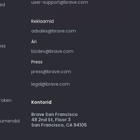
user-support@brave.com
sed
külastage veebilehte
community.brave.app.
Reklaamid
adsales@brave.com
Äri
ess
bizdev@brave.com
Press
press@brave.com
legal@brave.com
 Token
Kontorid
Brave San Francisco
48 2nd St, Floor 3
okumendid
San Francisco, CA 94105