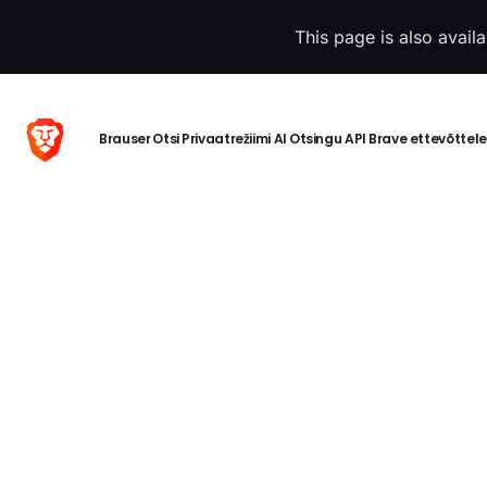
This page is also avail
Brauser
Otsi
Privaatrežiimi AI
Otsingu API
Brave ettevõttele