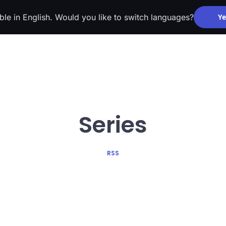
able in English. Would you like to switch languages?
Ye
Series
RSS