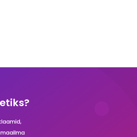
etiks?
klaamid,
u maailma