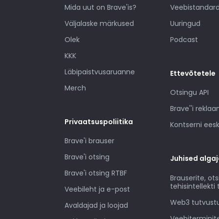
Mida uut on Brave'is?
Veebistandard
Väljalaske märkused
Uuringud
Olek
Podcast
KKK
Läbipaistvusaruanne
Ettevõtetele
Merch
Otsingu API
Brave''i rekla
Privaatsuspoliitika
Kontserni eesk
Brave'i brauser
Brave'i otsing
Juhised algaj
Brave'i otsing RTBF
Brauserite, ots
tehisintellekt
Veebileht ja e-post
Web3 tutvust
Avaldajad ja loojad
Veebiterminit