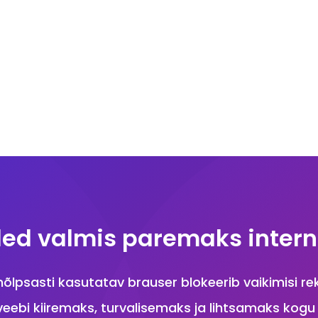
led valmis paremaks intern
 hõlpsasti kasutatav brauser blokeerib vaikimisi re
eebi kiiremaks, turvalisemaks ja lihtsamaks kog