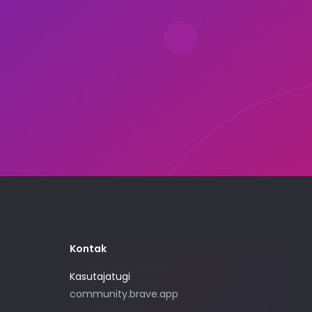
Kontak
Palun kasutage seda e-posti aadressi
Kasutajatugi
ainult siis, kui olete huvitatud reklaami
community.brave.app
ostmisest Brave'is. Toetuse saamiseks