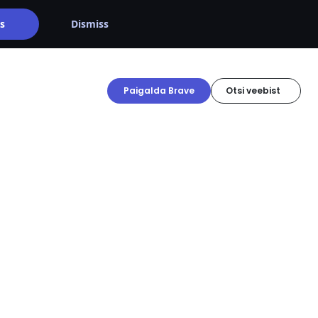
s
Dismiss
Paigalda Brave