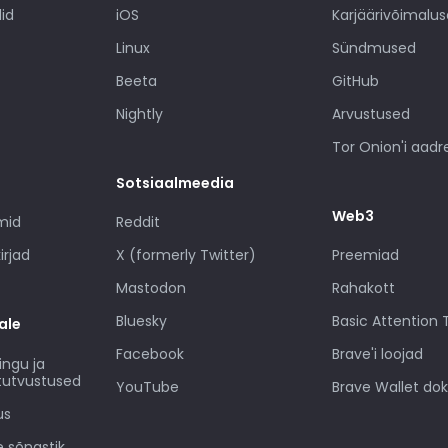
id
iOS
Karjäärivõimalu
Linux
Sündmused
Beeta
GitHub
Nightly
Arvustused
Tor Onion'i aadr
Sotsiaalmeedia
Web3
amid
Reddit
irjad
X (formerly Twitter)
Preemiad
Mastodon
Rahakott
Bluesky
Basic Attention
ale
Facebook
Brave'i loojad
ingu ja
i tutvustused
YouTube
Brave Wallet d
us
e sõnastik