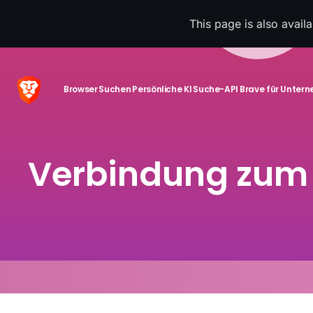
This page is also avail
Browser
Suchen
Persönliche KI
Suche-API
Brave für Unter
Verbindung zum 