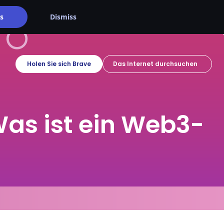
s
Dismiss
Holen Sie sich Brave
as ist ein Web3-