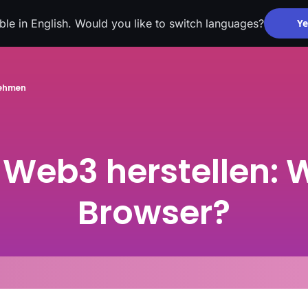
able in English. Would you like to switch languages?
Ye
nehmen
Web3 herstellen: W
Browser?