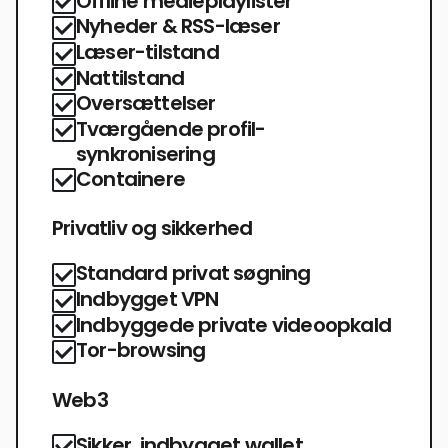
Offline medieplaylister
Nyheder & RSS-læser
Læser-tilstand
Nattilstand
Oversættelser
Tværgående profil-
synkronisering
Containere
Privatliv og sikkerhed
Standard privat søgning
Indbygget VPN
Indbyggede private videoopkald
Tor-browsing
Web3
Sikker, indbygget wallet