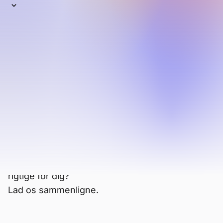
Som standard på Apple-enheder er Safari
den næstmest anvendte browser i verden.
Det betragtes generelt som mere privat
end Chrome og er optimeret til iOS og
macOS. Men på trods af Apples bedste
indsats, matcher det stadig ikke en
privatlivs- og ydeevnebrowser som Brave.
Brave er hurtigere og mere privat, selv på
macOS- og iOS-enheder. Og—i modsætning til
Safari—fungerer det også på enhver anden
enhed og operativsystem. Så hvilken er den
rigtige for dig?
Lad os sammenligne.