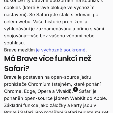
dokonce i ty otravné upozornění na souhlas s
cookies (které Brave blokuje ve výchozím
nastavení). Se Safari jste stále sledováni po
celém webu. Vaše historie prohlížení a
vyhledávání je zaznamenávána a přímo s vámi
spojována—vše bez vašeho vědomí nebo
souhlasu.
Brave mezitím
je výchozně soukromé
.
Má Brave více funkcí než
Safari?
Brave je postaven na open-source jádru
prohlížeče Chromium (stejném, které pohání
1
Chrome, Edge, Opera a Vivaldi).
Safari je
poháněn open-source jádrem WebKit od Apple.
Základní funkce jako záložky a karty jsou v
Brave i Safari. Pro rozšíření Safari budete muset