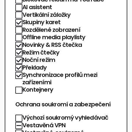
AI asistent
Vertikální záložky
Skupiny karet
Rozdělené zobrazení
Offline media playlisty
Novinky & RSS čtečka
Režim čtečky
Noční režim
Překlady
Synchronizace profilů mezi
zařízeními
Kontejnery
Ochrana soukromí a zabezpečení
Výchozí soukromý vyhledávač
Vestavěná VPN