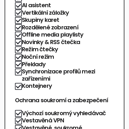
AI asistent
Vertikální záložky
Skupiny karet
Rozdělené zobrazení
Offline media playlisty
Novinky & RSS čtečka
Režim čtečky
Noční režim
Překlady
Synchronizace profilů mezi
zařízeními
Kontejnery
Ochrana soukromí a zabezpečení
Výchozí soukromý vyhledávač
Vestavěná VPN
Vestavěné, soukromé