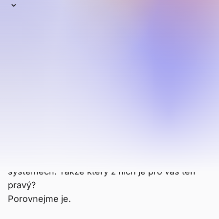
Jako výchozí na zařízeních Apple je Safari
druhým nejpoužívanějším prohlížečem na
světě. Obecně je považován za soukromější
než Chrome a je optimalizován pro iOS a
macOS. Přesto ale navzdory nejlepší snaze
Apple stále nedosahuje úrovně prohlížeče,
jako je Brave, který má lepší soukromí a
výkon.
Brave je rychlejší a soukromější, i na zařízeních
macOS a iOS. A—narozdíl od Safari—funguje
také na všech ostatních zařízeních a operačních
systémech. Takže který z nich je pro vás ten
pravý?
Porovnejme je.