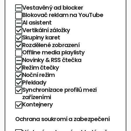
Vestavěný ad blocker
Blokovač reklam na YouTube
AI asistent
Vertikální záložky
Skupiny karet
Rozdělené zobrazení
Offline media playlisty
Novinky & RSS čtečka
Režim čtečky
Noční režim
Překlady
Synchronizace profilů mezi
zařízeními
Kontejnery
Ochrana soukromí a zabezpečení