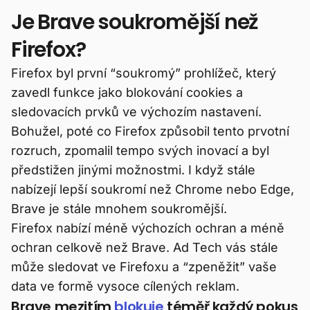
Je Brave soukromější než
Firefox?
Firefox byl první “soukromý” prohlížeč, který
zavedl funkce jako blokování cookies a
sledovacích prvků ve výchozím nastavení.
Bohužel, poté co Firefox způsobil tento prvotní
rozruch, zpomalil tempo svých inovací a byl
předstižen jinými možnostmi. I když stále
nabízejí lepší soukromí než Chrome nebo Edge,
Brave je stále mnohem soukromější.
Firefox nabízí méně výchozích ochran a méně
ochran celkově než Brave. Ad Tech vás stále
může sledovat ve Firefoxu a “zpeněžit” vaše
data ve formě vysoce cílených reklam.
Brave mezitím
blokuje
téměř každý pokus