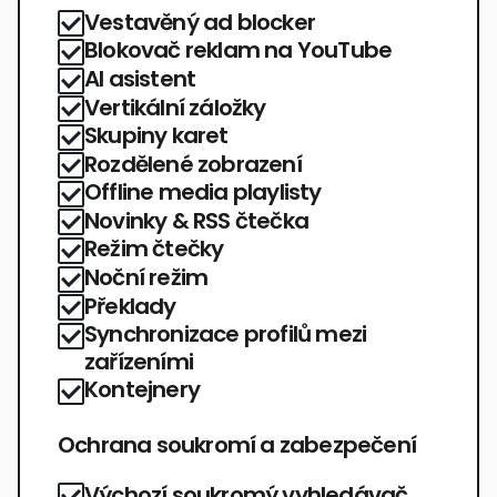
Vestavěný ad blocker
Blokovač reklam na YouTube
AI asistent
Vertikální záložky
Skupiny karet
Rozdělené zobrazení
Offline media playlisty
Novinky & RSS čtečka
Režim čtečky
Noční režim
Překlady
Synchronizace profilů mezi
zařízeními
Kontejnery
Ochrana soukromí a zabezpečení
Výchozí soukromý vyhledávač