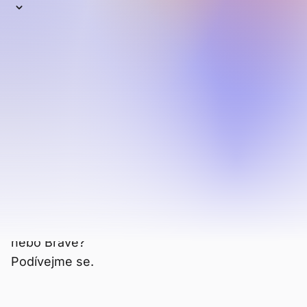
Dříve široce používaný, Mozilla Firefox se v
posledních letech propadá mezi
alternativními
prohlížeči (tedy mimo hlavní
tři - Chrome, Edge/Explorer a Safari). Jeho
prohlížeč Firefox Focus má ještě méně
uživatelů a celkově využití Firefoxu klesá již
několik let.
Přesto je stále soukromější a bezpečnější než
populární prohlížeče velkých technologických
firem. Takže který je lepší z hlediska soukromí,
výkonu a funkcí? Který byste měli zvolit: Firefox
nebo Brave?
Podívejme se.