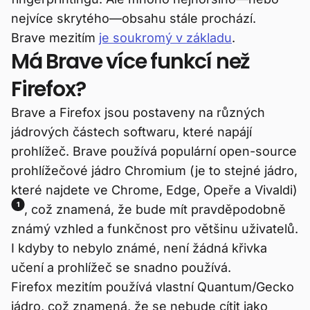
nejvíce skrytého—obsahu stále prochází.
Brave mezitím
je soukromý v základu
.
Má Brave více funkcí než
Firefox?
Brave a Firefox jsou postaveny na různých
jádrových částech softwaru, které napájí
prohlížeč. Brave používá populární open-source
prohlížečové jádro Chromium (je to stejné jádro,
které najdete ve Chrome, Edge, Opeře a Vivaldi)
1
, což znamená, že bude mít pravděpodobně
známý vzhled a funkčnost pro většinu uživatelů.
I kdyby to nebylo známé, není žádná křivka
učení a prohlížeč se snadno používá.
Firefox mezitím používá vlastní Quantum/Gecko
jádro, což znamená, že se nebude cítit jako