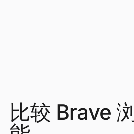
比较 Brav
能。