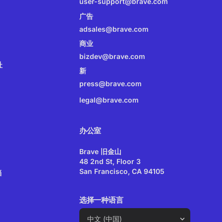
user-support@brave.com
广告
adsales@brave.com
商业
bizdev@brave.com
址
新
press@brave.com
legal@brave.com
办公室
Brave 旧金山
48 2nd St, Floor 3
San Francisco, CA 94105
档
选择一种语言