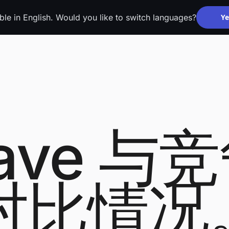
able in English. Would you like to switch languages?
Ye
ave 与
对比情况