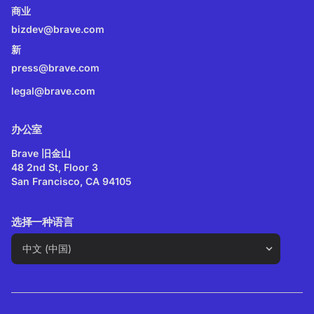
商业
bizdev@brave.com
新
press@brave.com
legal@brave.com
办公室
Brave 旧金山
48 2nd St, Floor 3
San Francisco, CA 94105
选择一种语言