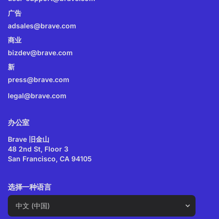
广告
adsales@brave.com
商业
bizdev@brave.com
新
press@brave.com
legal@brave.com
办公室
Brave 旧金山
48 2nd St, Floor 3
San Francisco, CA 94105
选择一种语言