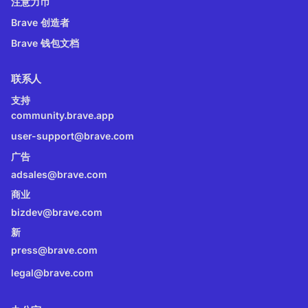
注意力币
Brave 创造者
Brave 钱包文档
联系人
支持
community.brave.app
user-support@brave.com
广告
adsales@brave.com
商业
bizdev@brave.com
新
press@brave.com
legal@brave.com