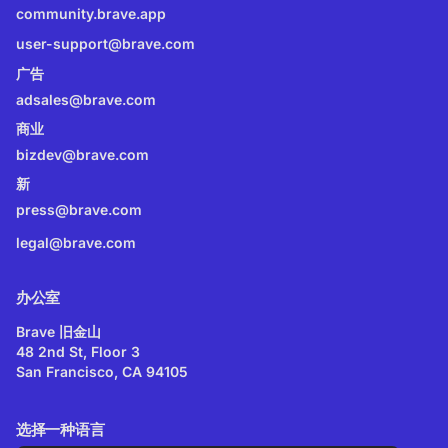
community.brave.app
user-support@brave.com
广告
adsales@brave.com
商业
bizdev@brave.com
新
press@brave.com
legal@brave.com
办公室
Brave 旧金山
48 2nd St, Floor 3
San Francisco, CA 94105
选择一种语言