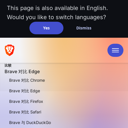
This page is also available in English.
Would you like to switch languages?
Yes
Dismiss
比较
Brave 对比 Edge
Brave 对比 Chrome
Brave 对比 Edge
Brave 对比 Firefox
并排比较
Brave 对比 Edge
Brave 对比 Safari
Brave 与 DuckDuckGo