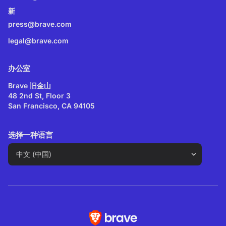
新
press@brave.com
legal@brave.com
办公室
Brave 旧金山
48 2nd St, Floor 3
San Francisco, CA 94105
选择一种语言