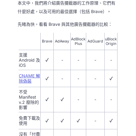
本文中，我們將介紹廣告攔截器的工作原理、它們有
什麼好處，以及可用的最佳選擇（包括 Brave）。
先睹為快，看看 Brave 與其他廣告攔截器的比較：
AdBlock
uBlock
Brave
AdAway
AdGuard
Plus
Origin
支援
Android 及
✓
-
-
-
-
iOS
CNAME 解
✓
-
-
-
✓
除偽裝
不受
Manifest
✓
✓
-
-
-
v.2 廢除的
影響
免費下載及
✓
✓
✓
-
✓
使用
沒有「付費