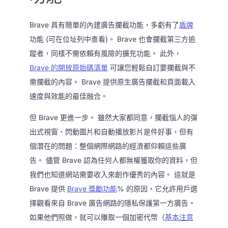
Brave 具有簡單的內建廣告攔截功能，多虧有了
盾牌
功能 (可在位址列中查看)。 Brave 也會攔截第三方追
蹤者，同樣不需依賴有風險的擴充功能。 此外，
Brave 的開放原始碼清單
可讓您輕鬆自訂要攔截與不
需攔截的內容。 Brave 提供原生廣告攔截和頁面載入
速度與效能的最佳融合。
但 Brave 更進一步。 雖然大家都同意，攔截惱人的彈
出式視窗、閃動圖片和自動播放影片是件好事，但有
個潛在的問題：整個網際網路的經濟都仰賴這些廣
告。 儘管 Brave 認為任何人都無權獲取你的資料，但
我們也知道網站需要收入來創作優秀的內容。 這就是
Brave 提供
Brave 獎勵功能
% 的原因，它允許用戶選
擇觀看來自 Brave 廣告網路的隱私保護第一方廣告。
如果他們照做，就可以賺取一個加密代幣（
基本注意