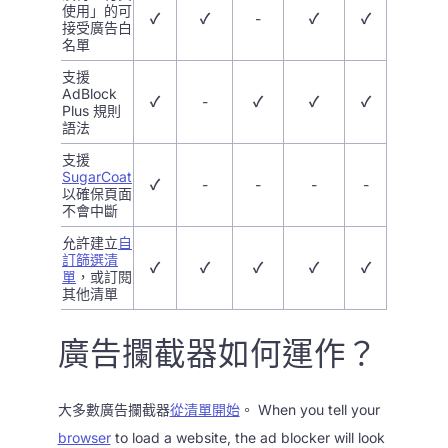
使用」的可
✓
✓
-
✓
✓
接受廣告白
名單
支援
AdBlock
✓
-
✓
✓
✓
Plus 規則
語法
支援
SugarCoat
✓
-
-
-
-
以確保頁面
不會中斷
允許建立
自
訂篩選清
✓
✓
✓
✓
✓
單
，或訂閱
其他清單
廣告攔截器如何運作？
大多數廣告攔截器
從清單開始
。 When you tell your
browser
to load a website, the ad blocker will look