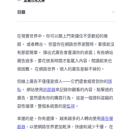
查看所有文章
目錄
在現實世界中，你可以關上門來擋住不受歡迎的推
銷， 或者轉台。 但當你在網路世界瀏覽時，事情就沒
有那麼簡單。 彈出式廣告會塞滿你的桌面；有些網站
廣告過多，要花很長時間才能載入內容，閱讀起來也
很困難。 在網路世界，煩人的廣告是躲不掉的。
但線上廣告不僅僅是煩人——它們還會威脅到你的
隱
私
。 網站使用
追蹤器
來記錄你觀看的內容、點擊過的
廣告，當然還有你的購買行為。 這是一個資料盜竊的
惡性循環，整個系統靠的是
監視
。
幸運的是，你有選擇。 越來越多的人轉向使用
廣告攔
截器
，以使網路世界更加乾淨、快速和減少干擾。 在