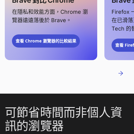
Brave 對比 Chrome
Brave 
在隱私和效能方面，Chrome 瀏
Firef
覽器遠遠落後於 Brave。
在已滑落
Tech 
查看 Chrome 瀏覽器的比較結果
查看 Fir
可節省時間而非個人資
訊的瀏覽器