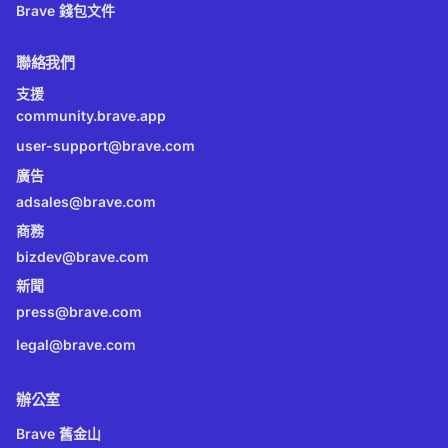
Brave 錢包文件
聯絡我們
支援
community.brave.app
user-support@brave.com
廣告
adsales@brave.com
商務
bizdev@brave.com
新聞
press@brave.com
legal@brave.com
辦公室
Brave 舊金山