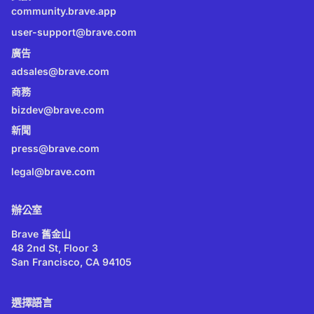
community.brave.app
user-support@brave.com
廣告
adsales@brave.com
商務
bizdev@brave.com
新聞
press@brave.com
legal@brave.com
辦公室
Brave 舊金山
48 2nd St, Floor 3
San Francisco, CA 94105
選擇語言