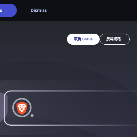
s
Dismiss
取得 Brave