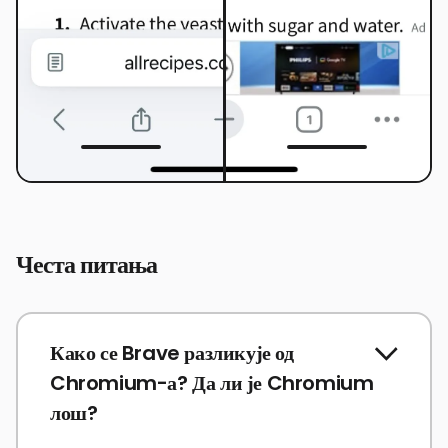
Честа питања
Како се Brave разликује од
Chromium-а? Да ли је Chromium
лош?