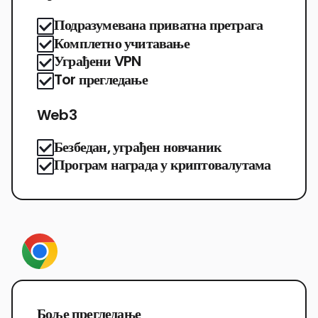
Подразумевана приватна претрага
Комплетно учитавање
Уграђени VPN
Tor прегледање
Web3
Безбедан, уграђен новчаник
Програм награда у криптовалутама
Боље прегледање