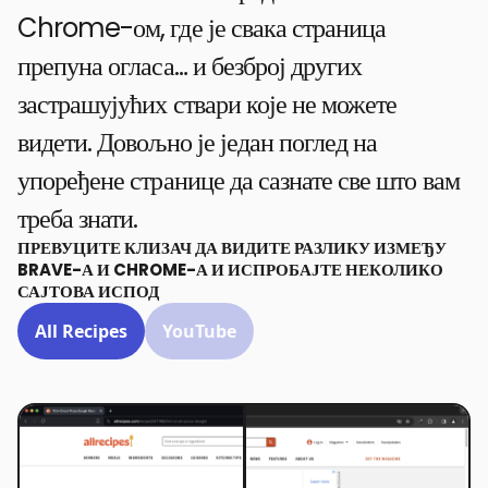
Chrome-ом, где је свака страница
препуна огласа… и безброј других
застрашујућих ствари које не можете
видети. Довољно је један поглед на
упоређене странице да сазнате све што вам
треба знати.
ПРЕВУЦИТЕ КЛИЗАЧ ДА ВИДИТЕ РАЗЛИКУ ИЗМЕЂУ
BRAVE-А И CHROME-А И ИСПРОБАЈТЕ НЕКОЛИКО
САЈТОВА ИСПОД
All Recipes
YouTube