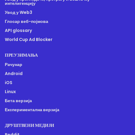
интелигенцију
Увод у Web3
Глосар веб-појмова
API glossary
World Cup Ad Blocker
ПРЕУЗИМАЊА
Рачунар
Android
iOS
Linux
Бета верзија
Експериментална верзија
ДРУШТВЕНИ МЕДИЈИ
Reddit