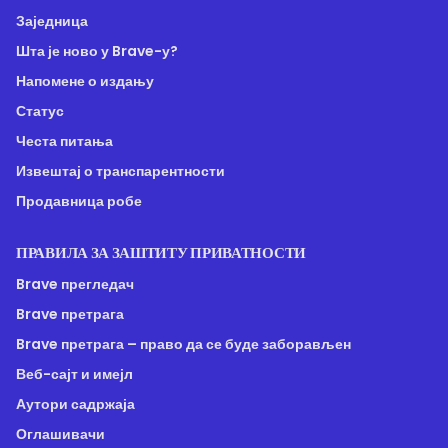
Заједница
Шта је ново у Brave-у?
Напомене о издању
Статус
Честа питања
Извештај о транспарентности
Продавница робе
ПРАВИЛА ЗА ЗАШТИТУ ПРИВАТНОСТИ
Brave прегледач
Brave претрага
Brave претрага – право да се буде заборављен
Веб-сајт и имејл
Аутори садржаја
Оглашивачи