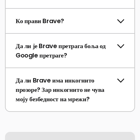
Ко прави Brave?
Да ли је Brave претрага боља од
Google претраге?
Да ли Brave има инкогнито
прозоре? Зар инкогнито не чува
моју безбедност на мрежи?