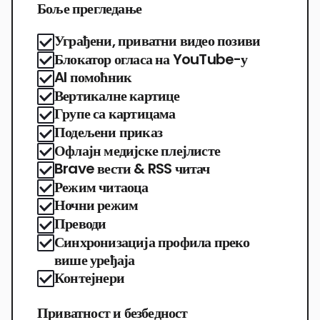
Боље прегледање
Уграђени, приватни видео позиви
Блокатор огласа на YouTube-у
AI помоћник
Вертикалне картице
Групе са картицама
Подељени приказ
Офлајн медијске плејлисте
Brave вести & RSS читач
Режим читаоца
Ночни режим
Преводи
Синхронизација профила преко
више уређаја
Контејнери
Приватност и безбедност