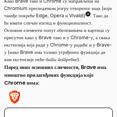
Како Brave тако и Chrome су направљени на
Chromium прегледачком језгру отвореног кода (који
2
такође покреће Edge, Opera и Vivaldi)
. Тако да
ће имати сличан изглед и функционалност.
Основни елементи попут обележивача и картица су
присутни како у Brave тако и у Chrome-у, а свака
екстензија која ради у Chrome-у радиће и у Brave-
у (иако Brave има толико уграђених функција да
вам екстензије неће
бити потребне
).
Поред ових основних сличности, Brave има
мноштво прилагођених функција које
Chrome нема: