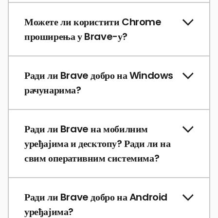
Можете ли користити Chrome
проширења у Brave-у?
Ради ли Brave добро на Windows
рачунарима?
Ради ли Brave на мобилним
уређајима и десктопу? Ради ли на
свим оперативним системима?
Ради ли Brave добро на Android
уређајима?