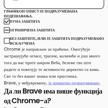
ГРАФИКОН ОПИСУЈЕ ПОДРАЗУМЕВАНА
ПОДЕШАВАЊА.
ПУНА ЗАШТИТА
ОГРАНИЧЕНА ЗАШТИТА
БЕЗ ЗАШТИТЕ, ИЛИ ЈЕ ЗАШТИТА ПОДРАЗУМЕВАНО
ИСКЉУЧЕНА
Chrome је направљен
за
праћење. Омогућује
застрашујуће огласе, трагаче, колачиће и још много
тога да вас прате широм Веба, бележе све што
радите и повезују те активности директно са вама.
Све то без вашег знања или пристанка.
Brave, у међувремену,
је приватно подразумевано
.
Да ли Brave има више функција
од Chrome-а?