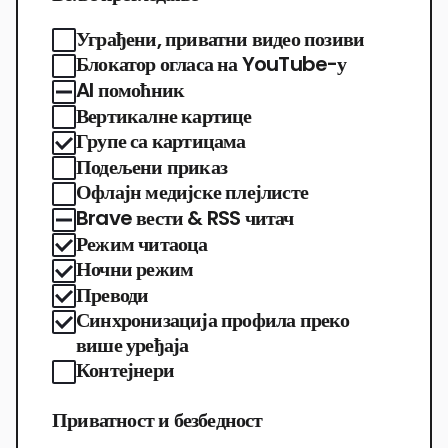
Уграђени, приватни видео позиви
Блокатор огласа на YouTube-у
AI помоћник
Вертикалне картице
Групе са картицама
Подељени приказ
Офлајн медијске плејлисте
Brave вести & RSS читач
Режим читаоца
Ночни режим
Преводи
Синхронизација профила преко
више уређаја
Контејнери
Приватност и безбедност