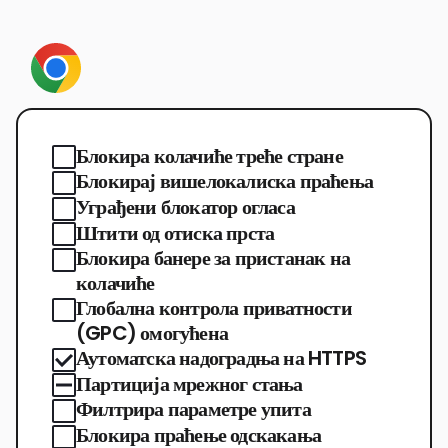
Блокира колачиће треће стране
Блокирај вишелокалиска праћења
Уграђени блокатор огласа
Штити од отиска прста
Блокира банере за пристанак на
колачиће
Глобална контрола приватности
(GPC) омогућена
Аутоматска надоградња на HTTPS
Партиција мрежног стања
Филтрира параметре упита
Блокира праћење одскакања