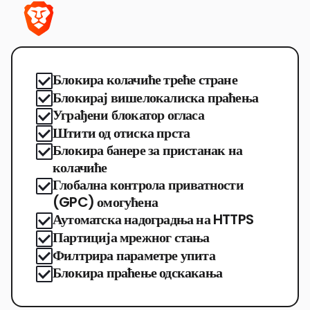
Блокира колачиће треће стране
Блокирај вишелокалиска праћења
Уграђени блокатор огласа
Штити од отиска прста
Блокира банере за пристанак на
колачиће
Глобална контрола приватности
(GPC) омогућена
Аутоматска надоградња на HTTPS
Партиција мрежног стања
Филтрира параметре упита
Блокира праћење одскакања