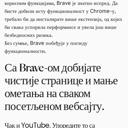
корисним функцијама, Brave је знатно испред. Да
бисте добили исту функционалност у Chrome-у,
требало би да инсталирате више екстензија, од којих
би свака успорила перформансе и увела још више
безбедносних ризика.
Без сумње, Brave побеђује у погледу
функционалности.
Са Brave-ом добијате
чистије странице и мање
ометања на сваком
посетљеном вебсајту.
Чак и YouTube. Упоредите то са