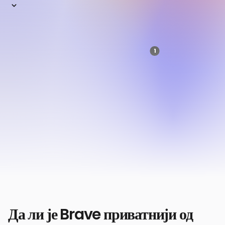
са Chrome-ом
Google Chrome је један од најшире
1
коришћених прегледача на свету.
Али бити
широко коришћен не значи безбеднији… или чак
бољи.
Када је реч о приватности и перформансама,
Chrome много заостаје за Brave-ом. Оба ће радити
на било ком уређају и било ком оперативном
систему. Па која је опција права за вас?
Хајде да упоредимо.
Да ли је Brave приватнији од