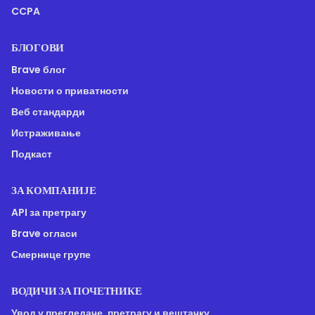
CCPA
БЛОГОВИ
Brave блог
Новости о приватности
Веб стандарди
Истраживање
Подкаст
ЗА КОМПАНИЈЕ
API за претрагу
Brave огласи
Смернице групе
ВОДИЧИ ЗА ПОЧЕТНИКЕ
Увод у прегледаче, претрагу и вештачку