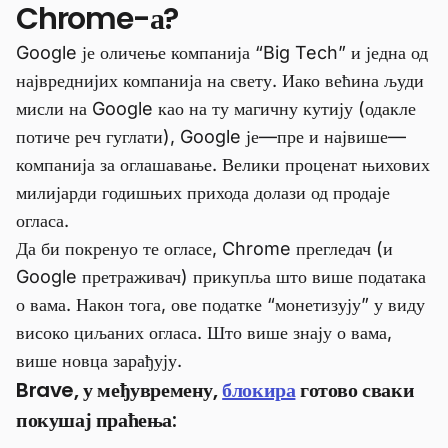
Chrome-а?
Google је оличење компанија “Big Tech” и једна од
највреднијих компанија на свету. Иако већина људи
мисли на Google као на ту магичну кутију (одакле
потиче реч гуглати), Google је—пре и највише—
компанија за оглашавање. Велики проценат њихових
милијарди годишњих прихода долази од продаје
огласа.
Да би покренуо те огласе, Chrome прегледач (и
Google претраживач) прикупља што више података
о вама. Након тога, ове податке “монетизују” у виду
високо циљаних огласа. Што више знају о вама,
више новца зарађују.
Brave, у међувремену,
блокира
готово сваки
покушај праћења: