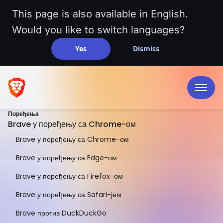
This page is also available in English.
Would you like to switch languages?
Yes
Dismiss
Поређења
Brave у поређењу са Chrome-ом
Brave у поређењу са Chrome-ом
Brave у поређењу са Edge-ом
Brave у поређењу са Firefox-ом
ПОРЕЂЕЊЕ ЈЕДАН ПОРЕД ДРУГОГ
Brave у поређењу са Safari-јем
Brave у поређењу
Brave против DuckDuckGo