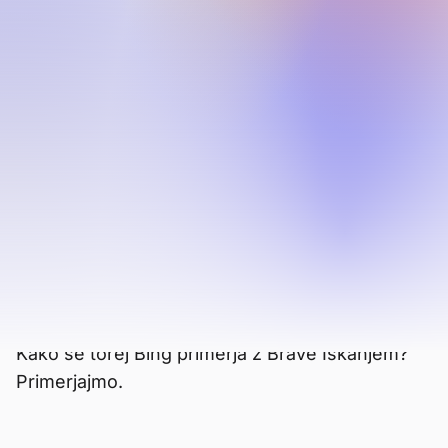
Bing
Bing je v lasti in ga upravlja Microsoft. To je
drugi najpogosteje uporabljeni iskalnik na
svetu, vendar je to večinoma zaradi
njegovega statusa kot privzeti iskalnik za
brskalnik Edge in druge naprave Windows.
Zelo malo ljudi preklopi na Bing na podlagi
njegovih lastnih meril, ker Bing zaostaja za
konkurenco v zasebnosti, funkcijah in kakovosti
rezultatov.
Kako se torej Bing primerja z Brave Iskanjem?
Primerjajmo.