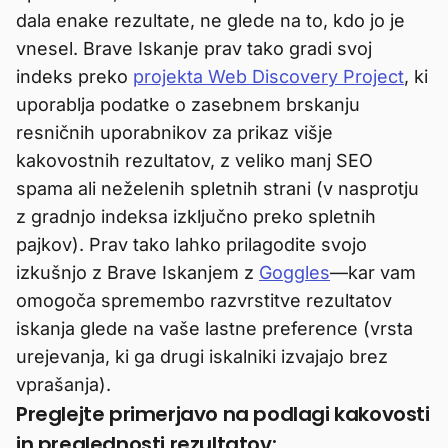
dala enake rezultate, ne glede na to, kdo jo je
vnesel. Brave Iskanje prav tako gradi svoj
indeks preko
projekta Web Discovery Project
, ki
uporablja podatke o zasebnem brskanju
resničnih uporabnikov za prikaz višje
kakovostnih rezultatov, z veliko manj SEO
spama ali neželenih spletnih strani (v nasprotju
z gradnjo indeksa izključno preko spletnih
pajkov). Prav tako lahko prilagodite svojo
izkušnjo z Brave Iskanjem z
Goggles
—kar vam
omogoča spremembo razvrstitve rezultatov
iskanja glede na vaše lastne preference (vrsta
urejevanja, ki ga drugi iskalniki izvajajo brez
vprašanja).
Preglejte primerjavo na podlagi kakovosti
in preglednosti rezultatov: