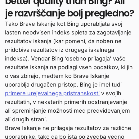
better quality than Bing? Ali
je razvrščanje bolj pregledno?
Tako Brave Iskanje kot Bing uporabljata svoj
lasten neodvisen indeks spleta za zagotavljanje
rezultatov iskanja (kar pomeni, da noben ne
pridobiva rezultatov iz drugega iskalnega
indeksa). Vendar Bing ‘osebno prilagaja’ vaše
rezultate iskanja na podlagi vseh podatkov, ki jih
o vas zbirajo, medtem ko Brave Iskanje
uporablja drugačen pristop. Bing je imel tudi
primere urejevalnega pristranskosti
v svojih
rezultatih, v nekaterih primerih odstranjevanje
ali spreminjanje možnosti med predvidevanjem
ali drugih strani.
Brave Iskanje ne prilagaja rezultatov za različne
uporabnike, tako da bo ista poizvedba vedno