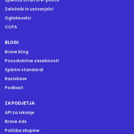
Spletna stran in e-pošta
Založniki in ustvarjalci
Oglaševalci
CCPA
BLOGI
Brave blog
Posodobitve zasebnosti
Spletni standardi
Raziskave
Podkast
ZA PODJETJA
API za iskanje
Brave Ads
Politika skupine