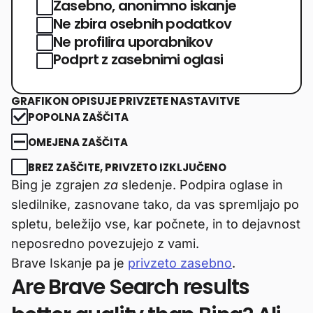
Zasebno, anonimno iskanje
Ne zbira osebnih podatkov
Ne profilira uporabnikov
Podprt z zasebnimi oglasi
GRAFIKON OPISUJE PRIVZETE NASTAVITVE
POPOLNA ZAŠČITA
OMEJENA ZAŠČITA
BREZ ZAŠČITE, PRIVZETO IZKLJUČENO
Bing je zgrajen
za
sledenje. Podpira oglase in
sledilnike, zasnovane tako, da vas spremljajo po
spletu, beležijo vse, kar počnete, in to dejavnost
neposredno povezujejo z vami.
Brave Iskanje pa je
privzeto zasebno
.
Are Brave Search results