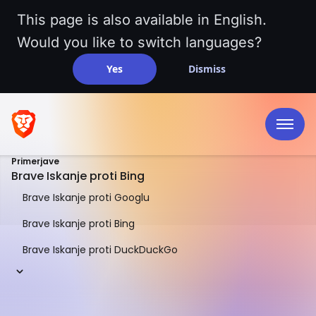
This page is also available in English.
Would you like to switch languages?
Yes
Dismiss
Primerjave
Brave Iskanje proti Bing
Brave Iskanje proti Googlu
Brave Iskanje proti Bing
Brave Iskanje proti DuckDuckGo
PRIMERJAVA IZ OČI V OČI
Brave Iskanje proti