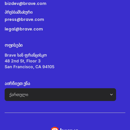
bizdev@brave.com
ᲞᲠᲔᲡᲡᲐᲛᲡᲐᲮᲣᲠᲘ
press@brave.com
legal@brave.com
ᲝᲤᲘᲡᲔᲑᲘ
Brave სან ფრანცისკო
48 2nd St, Floor 3
San Francisco, CA 94105
ᲐᲘᲠᲩᲘᲔᲗ ᲔᲜᲐ