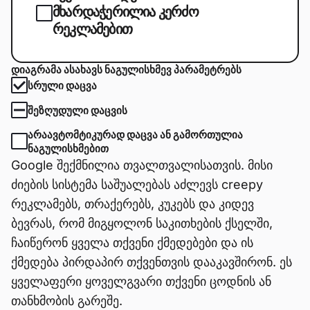
მხარდაჭერილია კერძო
რეკლამებით
ᲓᲘᲐᲒᲠᲐᲛᲐ ᲐᲡᲐᲮᲐᲕᲡ ᲜᲐᲒᲣᲚᲘᲡᲮᲛᲔᲕ ᲞᲐᲠᲐᲛᲔᲢᲠᲔᲑᲡ
ᲡᲠᲣᲚᲘ ᲓᲐᲪᲕᲐ
ᲨᲔᲖᲦᲣᲓᲣᲚᲘ ᲓᲐᲪᲕᲘᲡ
ᲐᲠᲐᲐᲕᲢᲝᲛᲢᲘᲙᲣᲠᲐᲓ ᲓᲐᲪᲕᲐ ᲐᲜ ᲒᲐᲛᲝᲠᲗᲣᲚᲘᲐ
ᲜᲐᲒᲣᲚᲘᲡᲮᲛᲔᲑᲘᲗ
Google შექმნილია თვალთვალისათვის. მისი
ძიების სისტემა საშუალებას აძლევს creepy
რეკლამებს, თრაქერებს, კუკებს და კიდევ
ბევრას, რომ მიგყოლონ საკითხების ქსელში,
ჩაიწერონ ყველა თქვენი ქმედებები და ის
ქმედება პირდაპირ თქვენთვის დააკავშირონ. ეს
ყველაფერი ყოველგვარი თქვენი ცოდნის ან
თანხმობის გარეშე.