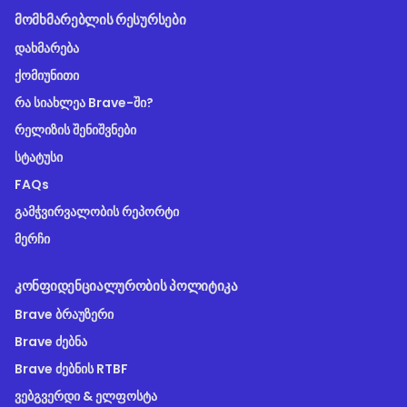
ᲛᲝᲛᲮᲛᲐᲠᲔᲑᲚᲘᲡ ᲠᲔᲡᲣᲠᲡᲔᲑᲘ
დახმარება
ქომიუნითი
რა სიახლეა Brave-ში?
რელიზის შენიშვნები
სტატუსი
FAQs
გამჭვირვალობის რეპორტი
მერჩი
ᲙᲝᲜᲤᲘᲓᲔᲜᲪᲘᲐᲚᲣᲠᲝᲑᲘᲡ ᲞᲝᲚᲘᲢᲘᲙᲐ
Brave ბრაუზერი
Brave ძებნა
Brave ძებნის RTBF
ვებგვერდი & ელფოსტა