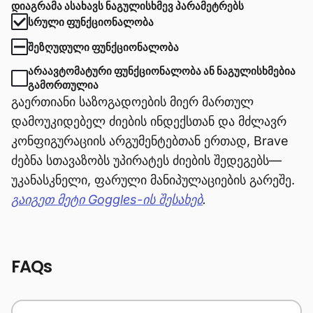
ᲓᲘᲐᲒᲠᲐᲛᲐ ᲐᲡᲐᲮᲐᲕᲡ ᲜᲐᲒᲣᲚᲘᲡᲮᲛᲔᲕ ᲞᲐᲠᲐᲛᲔᲢᲠᲔᲑᲡ
ᲡᲠᲣᲚᲘ ᲤᲣᲜᲥᲪᲘᲝᲜᲐᲚᲝᲑᲐ
ᲨᲔᲖᲦᲣᲓᲣᲚᲘ ᲤᲣᲜᲥᲪᲘᲝᲜᲐᲚᲝᲑᲐ
ᲐᲠᲐᲐᲕᲢᲝᲛᲐᲢᲣᲠᲘ ᲤᲣᲜᲥᲪᲘᲝᲜᲐᲚᲝᲑᲐ ᲐᲜ ᲜᲐᲒᲣᲚᲘᲡᲮᲛᲔᲑᲘᲐ
ᲒᲐᲛᲝᲠᲗᲣᲚᲘᲐ
გაერთიანი საზოგადოების მიერ მართულ
დამოუკიდებელ ძიების ინდექსთან და მძლავრ
კონფიგურაციის არგუმენტებთან ერთად, Brave
ძებნა სთავაზობს უპირატეს ძიების შედეგებს—
უკანასკნელი, ფარული მანიპულაციების გარეშე.
გაიგეთ მეტი Goggles-ის შესახებ
.
FAQs