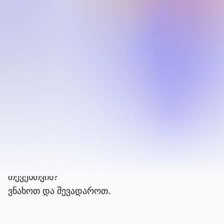
Google
Google არის მსოფლიოში ყველაზე ფართოდ
გამოყენებული ძებნის სისტემა, მაგრამ მისი
კონფიდენციალურობის დარღვევები და
ხარისხის შემცირებისა დაკავშირებული
მომხმარებელს ალტერნატივებზე ეძავებენ.
ძებნის შედეგების გამჭვირვალობის, და ძიების
სისტემის კონფიდენციალურობისა და
უსაფრთხოების საკითხებში, Google ვერ
ემთხვევა Brave ძებნას. მაშ, რომელი სწორია
თქვენთვის?
ვნახოთ და შევადაროთ.