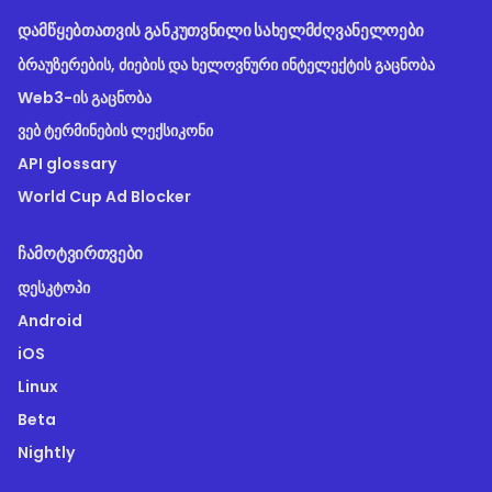
ᲓᲐᲛᲬᲧᲔᲑᲗᲐᲗᲕᲘᲡ ᲒᲐᲜᲙᲣᲗᲕᲜᲘᲚᲘ ᲡᲐᲮᲔᲚᲛᲫᲦᲕᲐᲜᲔᲚᲝᲔᲑᲘ
ბრაუზერების, ძიების და ხელოვნური ინტელექტის გაცნობა
Web3-ის გაცნობა
ვებ ტერმინების ლექსიკონი
API glossary
World Cup Ad Blocker
ᲩᲐᲛᲝᲢᲕᲘᲠᲗᲕᲔᲑᲘ
დესკტოპი
Android
iOS
Linux
Beta
Nightly