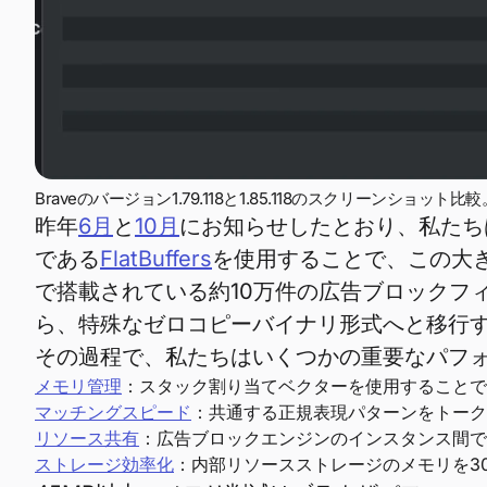
Braveのバージョン1.79.118と1.85.118のスクリ
昨年
6月
と
10月
にお知らせしたとおり、私たち
である
FlatBuffers
を使用することで、この大
で搭載されている約10万件の広告ブロックフィルタ
ら、特殊なゼロコピーバイナリ形式へと移行
その過程で、私たちはいくつかの重要なパフォ
メモリ管理
：スタック割り当てベクターを使用することで
マッチングスピード
：共通する正規表現パターンをトーク
リソース共有
：広告ブロックエンジンのインスタンス間で
ストレージ効率化
：内部リソースストレージのメモリを3