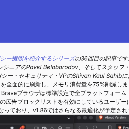
シー機能を紹介するシリーズ
の36回目の記事で
エンジニアのPavel Beloborodov、そしてスタッ
・セキュリティ・VPのShivan Kaul Sah
ン
を全面的に刷新し、メモリ消費量を75%削減し
aveブラウザは標準設定で全プラットフォーム（A
加の広告ブロックリストを有効にしているユーザー
能となっており、v1.86ではさらなる最適化が予定さ