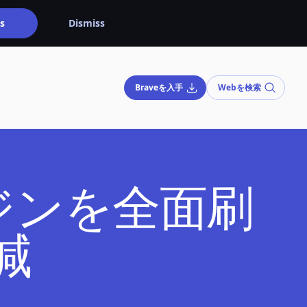
s
Dismiss
Braveを入手
Webを検索
ジンを全面刷
減