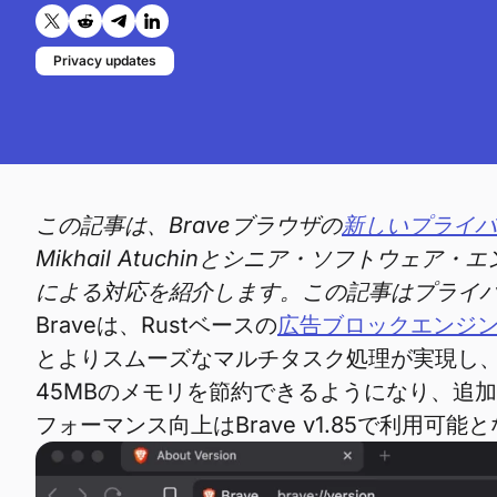
Twitterで共有する
Reddit で共有
Telegramで共有
LinkedInで共有
Privacy updates
この記事は、Braveブラウザの
新しいプライバ
Mikhail Atuchinとシニア・ソフトウェア・
による対応を紹介します。この記事はプライバシー
Braveは、Rustベースの
広告ブロックエンジ
とよりスムーズなマルチタスク処理が実現し、Br
45MBのメモリを節約できるようになり、追
フォーマンス向上はBrave v1.85で利用可