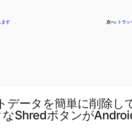
します
次へ:
トラッ
トデータを簡単に削除し
なShredボタンがAndro