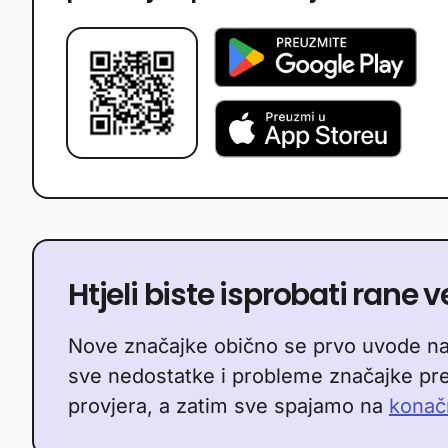
Htjeli biste isprobati rane 
Nove značajke obično se prvo uvode n
sve nedostatke i probleme značajke p
provjera, a zatim sve spajamo na
konač