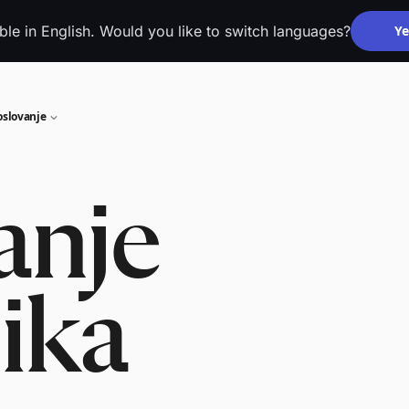
able in English. Would you like to switch languages?
Ye
oslovanje
anje
ika