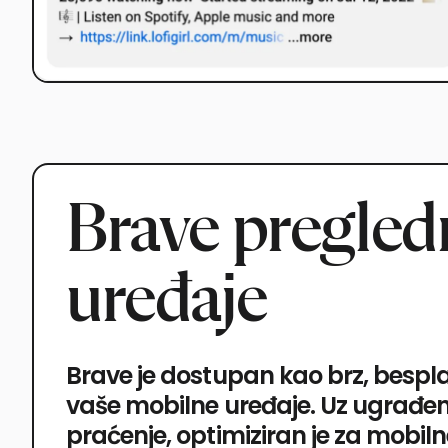
Brave pregled
uređaje
Brave je dostupan kao brz, bespl
vaše mobilne uređaje. Uz ugrađeni
praćenje, optimiziran je za mobiln