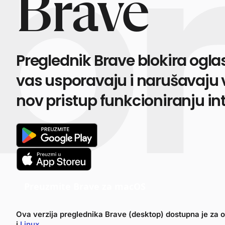
Brave
Preglednik Brave blokira oglas
vas usporavaju i narušavaju v
nov pristup funkcioniranju in
Preuzmite Brave za macOS
Ova verzija preglednika Brave (desktop) dostupna je za 
i
Linux
.