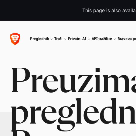
This page is also avail
Preglednik
Traži
Privatni AI
API tražilice
Brave za p
Preuzim
pregledn