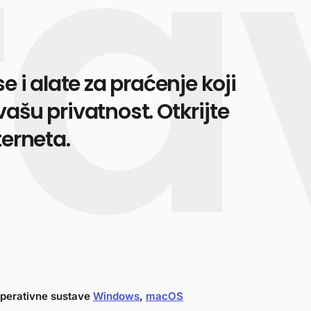
e i alate za praćenje koji
ašu privatnost. Otkrijte
terneta.
operativne sustave
Windows
,
macOS