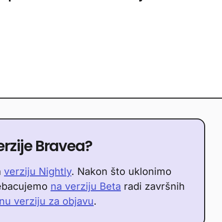
verzije Bravea?
a
verziju Nightly
. Nakon što uklonimo
rebacujemo
na verziju Beta
radi završnih
nu verziju za objavu
.