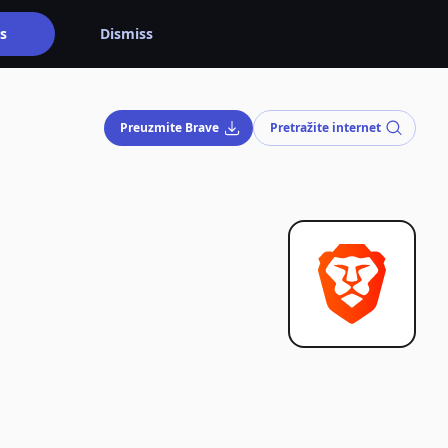
s
Dismiss
Preuzmite Brave
Pretražite internet