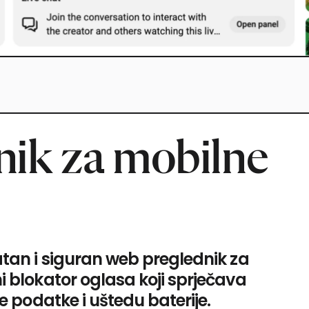
nik za mobilne
atan i siguran web preglednik za
 blokator oglasa koji sprječava
e podatke i uštedu baterije.