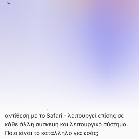
Ως το προεπιλεγμένο πρόγραμμα περιήγησης
στις συσκευές της Apple, το Safari είναι το
δεύτερο πιο χρησιμοποιημένο πρόγραμμα
περιήγησης στον κόσμο. Γενικά θεωρείται πιο
ιδιωτικό από το Chrome, και είναι
βελτιστοποιημένο για iOS και macOS. Αλλά
παρά τις καλύτερες προσπάθειες της Apple,
δεν συγκρίνεται με ένα πρόγραμμα
περιήγησης που εστιάζει στην ιδιωτικότητα
και την απόδοση όπως το Brave.
Το Brave είναι ταχύτερο και πιο ιδιωτικό, ακόμη
και σε συσκευές macOS και iOS. Και - σε
αντίθεση με το Safari - λειτουργεί επίσης σε
κάθε άλλη συσκευή και λειτουργικό σύστημα.
Ποιο είναι το κατάλληλο για εσάς;