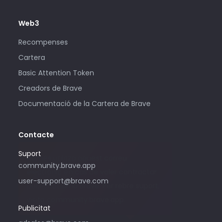
Web3
Recompenses
Cartera
Basic Attention Token
Creadors de Brave
Documentació de la Cartera de Brave
Contacte
Suport
Només utilitza aquest correu
community.brave.app
electrònic en cas de voler contractar
user-support@brave.com
publicitat amb Brave. Per rebre suport,
visita community.brave.app.
Publicitat