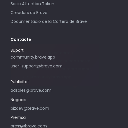
Basic Attention Token
Creadors de Brave
Documentació de la Cartera de Brave
Contacte
Suport
Només utilitza aquest correu
community.brave.app
electrònic en cas de voler contractar
user-support@brave.com
publicitat amb Brave. Per rebre suport,
visita community.brave.app.
Publicitat
adsales@brave.com
Negocis
bizdev@brave.com
Premsa
press@brave.com