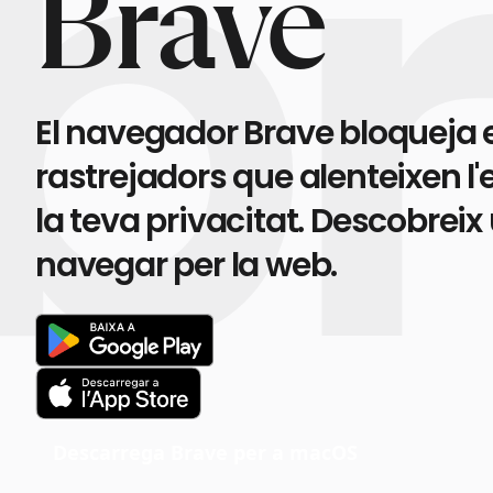
Brave
El navegador Brave bloqueja e
rastrejadors que alenteixen l'
la teva privacitat. Descobre
navegar per la web.
Descarrega Brave per a macOS