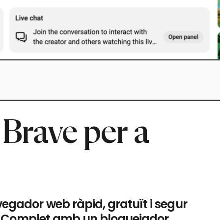
Brave per a
egador web ràpid, gratuït i segur
ls. Complet amb un bloquejador