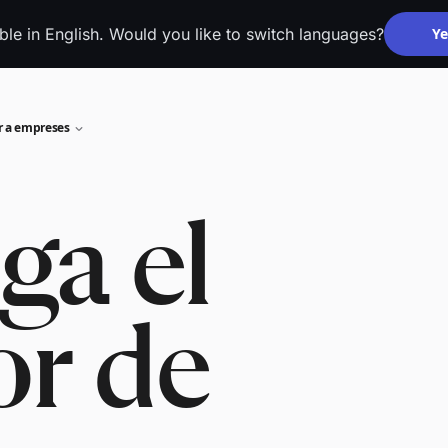
able in English. Would you like to switch languages?
Ye
r a empreses
ga el
or de