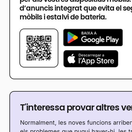
d’anuncis integrat que evita el s
mòbils i estalvi de bateria.
T'interessa provar altres v
Normalment, les noves funcions arribe
els problemes que pugui haver-hi, les 