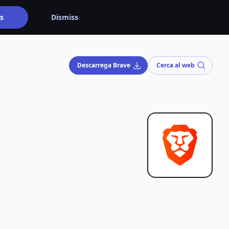
s
Dismiss
Descarrega Brave
Cerca al web