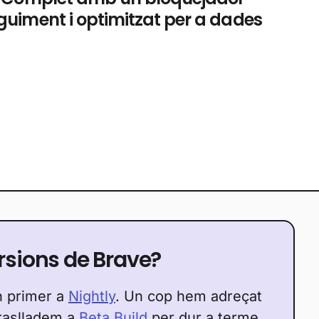
eguiment i optimitzat per a dades
ersions de Brave?
n primer a
Nightly
. Un cop hem adreçat
traslladem a
Beta Build
per dur a terme