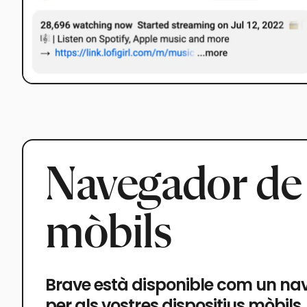
Navegador de 
mòbils
Brave està disponible com un nav
per als vostres dispositius mòbi