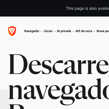
This page is also avail
Navegador
Cercar
IA privada
API de cerca
Brave pe
Descarre
navegad