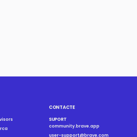
CONTACTE
visors
SUPORT
community.brave.app
arca
user-support@brave.com