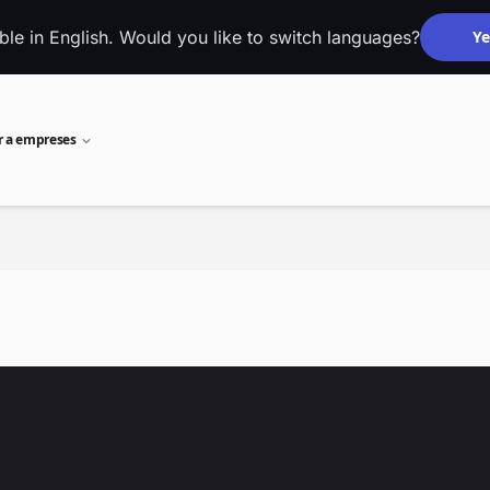
able in English. Would you like to switch languages?
Ye
r a empreses