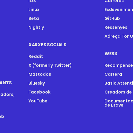
iOS
Carreres
Linux
Esdevenimen
Beta
GitHub
Nightly
Ressenyes
Adreça Tor 
XARXES SOCIALS
WEB3
Reddit
X (formerly Twitter)
Recompense
Mastodon
Cartera
IANTS
Bluesky
Basic Attent
Facebook
Creadors de
gadors,
YouTube
Documentaci
de Brave
eb