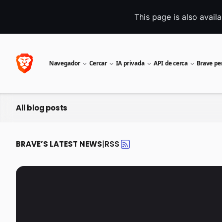
This page is also avail
Navegador
Cercar
IA privada
API de cerca
Brave pe
All blog posts
|
BRAVE’S LATEST NEWS
RSS