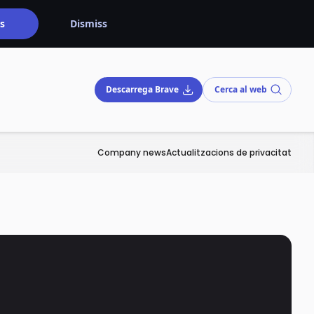
s
Dismiss
Descarrega Brave
Cerca al web
Company news
Actualitzacions de privacitat