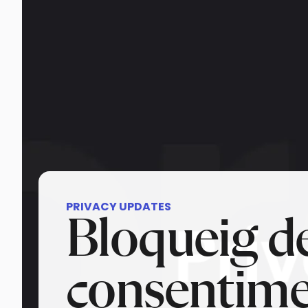
PRIVACY UPDATES
Bloqueig d
consentimen