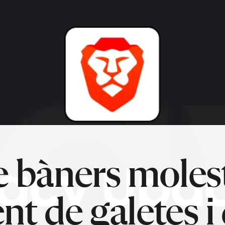
e bàners moles
t de galetes i