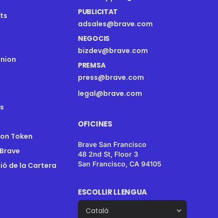
PUBLICITAT
ts
adsales@brave.com
NEGOCIS
bizdev@brave.com
Onion
PREMSA
press@brave.com
legal@brave.com
s
OFICINES
ion Token
Brave San Francisco
 Brave
48 2nd St, Floor 3
San Francisco, CA 94105
ó de la Cartera
ESCOLLIR LLENGUA