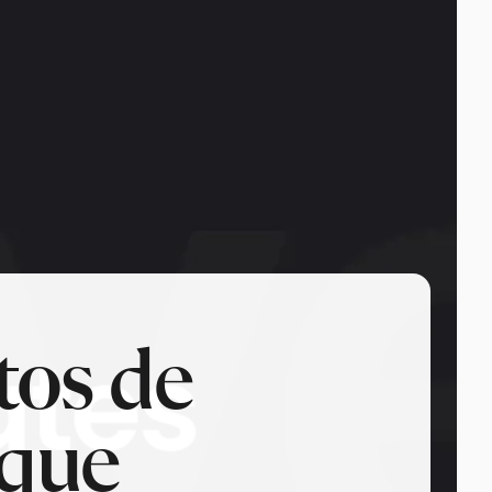
tos de
 que