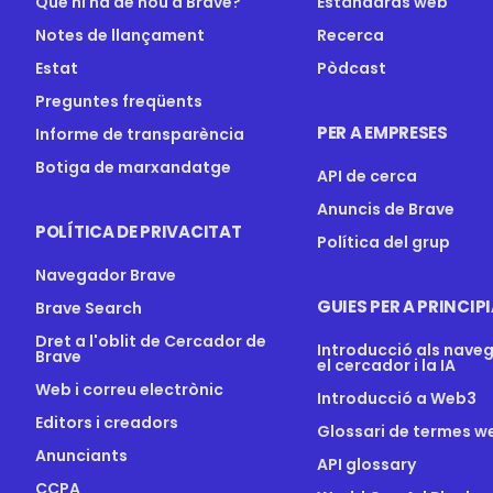
Què hi ha de nou a Brave?
Estàndards web
Notes de llançament
Recerca
Estat
Pòdcast
Preguntes freqüents
PER A EMPRESES
Informe de transparència
Botiga de marxandatge
API de cerca
Anuncis de Brave
POLÍTICA DE PRIVACITAT
Política del grup
Navegador Brave
GUIES PER A PRINCIP
Brave Search
Dret a l'oblit de Cercador de
Introducció als nave
Brave
el cercador i la IA
Web i correu electrònic
Introducció a Web3
Editors i creadors
Glossari de termes w
Anunciants
API glossary
CCPA