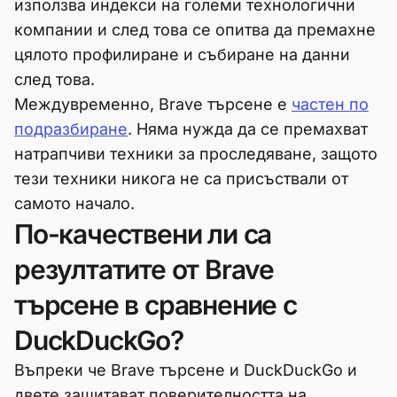
използва индекси на големи технологични
компании и след това се опитва да премахне
цялото профилиране и събиране на данни
след това.
Междувременно, Brave търсене е
частен по
подразбиране
. Няма нужда да се премахват
натрапчиви техники за проследяване, защото
тези техники никога не са присъствали от
самото начало.
По-качествени ли са
резултатите от Brave
търсене в сравнение с
DuckDuckGo?
Въпреки че Brave търсене и DuckDuckGo и
двете защитават поверителността на