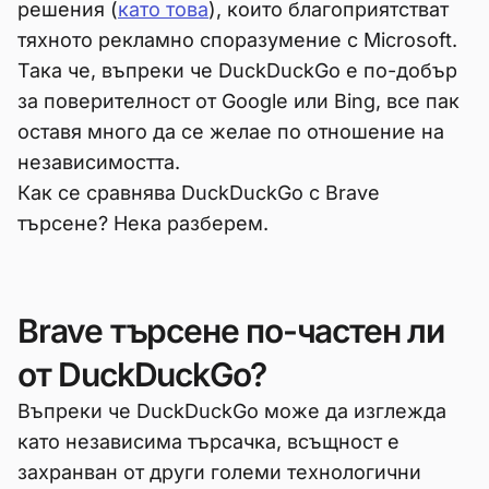
решения (
като това
), които благоприятстват
тяхното рекламно споразумение с Microsoft.
Така че, въпреки че DuckDuckGo е по-добър
за поверителност от Google или Bing, все пак
оставя много да се желае по отношение на
независимостта.
Как се сравнява DuckDuckGo с Brave
търсене? Нека разберем.
Brave търсене по-частен ли
от DuckDuckGo?
Въпреки че DuckDuckGo може да изглежда
като независима търсачка, всъщност е
захранван от други големи технологични