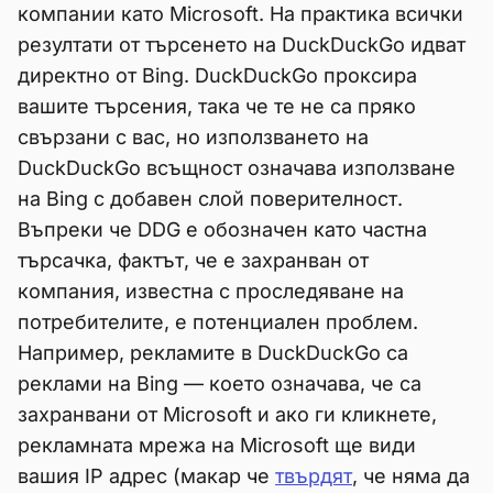
компании като Microsoft. На практика всички
резултати от търсенето на DuckDuckGo идват
директно от Bing. DuckDuckGo проксира
вашите търсения, така че те не са пряко
свързани с вас, но използването на
DuckDuckGo всъщност означава използване
на Bing с добавен слой поверителност.
Въпреки че DDG е обозначен като частна
търсачка, фактът, че е захранван от
компания, известна с проследяване на
потребителите, е потенциален проблем.
Например, рекламите в DuckDuckGo са
реклами на Bing — което означава, че са
захранвани от Microsoft и ако ги кликнете,
рекламната мрежа на Microsoft ще види
вашия IP адрес (макар че
твърдят
, че няма да