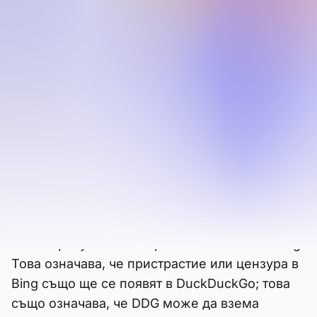
сравнение с
DuckDuckGo
DuckDuckGo е известен като частна
алтернатива на търсачките на големите
технологични компании. Това, което
повечето потребители не знаят, е, че
DuckDuckGo няма собствен индекс —
основно се захранва от Bing.
DuckDuckGo взема по-голямата част от
своите резултати за търсене от Microsoft Bing.
Това означава, че пристрастие или цензура в
Bing също ще се появят в DuckDuckGo; това
също означава, че DDG може да взема