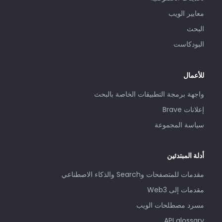
معايير الويب
البحث
البودكاست
للأعمال
واجهة برمجة التطبيقات الخاصة بالبحث
إعلانات Brave
سياسة المجموعة
أدلة المبتدئين
مقدمات للمتصفحات وSearch والذكاء الاصطناعي
مقدمات إلى Web3
مسرد مصطلحات الويب
API glossary