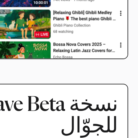
للجوّال