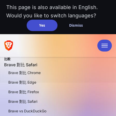
This page is also available in English.
Would you like to switch languages?
Yes
Dismiss
比較
Brave 對比 Safari
Brave 對比 Chrome
Brave 對比 Edge
Brave 對比 Firefox
並排比較
Brave 對比
Brave 對比 Safari
Brave vs DuckDuckGo