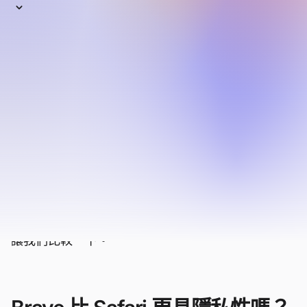
Safari
作為 Apple 設備的默認瀏覽器，Safari 是全球第
二大使用最廣泛的瀏覽器。 它通常被認為比
Chrome 更具隱私，並且針對 iOS 和 macOS 進
行了優化。 但儘管 Apple 做出了最大的努力，它
仍然無法與像 Brave 這樣的隱私和性能瀏覽器相
媲美。
即使在 macOS 和 iOS 設備上，Brave 也更快、更
具隱私性。 並且，與 Safari 不同的是，它也適用於
所有其他設備和操作系統。 那麼哪個適合你呢？
讓我們比較一下。