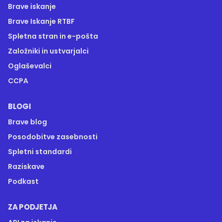
Brave iskanje
Brave Iskanje RTBF
Spletna stran in e-pošta
Založniki in ustvarjalci
Oglaševalci
CCPA
BLOGI
Brave blog
Posodobitve zasebnosti
Spletni standardi
Raziskave
Podkast
ZA PODJETJA