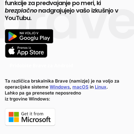
funkcije za predvajanje po meri, ki
brezplačno
nadgrajujejo vašo izkušnjo v
YouTubu.
Pridobite Brave za Android
Ta različica brskalnika Brave (namizje) je na voljo za
operacijske sisteme
Windows
,
macOS
in
Linux
.
Lahko pa ga prenesete neposredno
iz trgovine Windows: