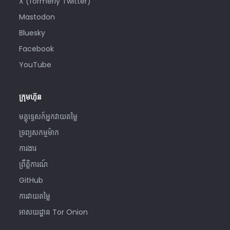
X (formerly Twitter)
Mastodon
Bluesky
Facebook
YouTube
ក្រុមហ៊ុន
មគ្គុទ្ទេសក៍អ្នកវាយតម្លៃ
ទ្រព្យសកម្មម៉ាក
​ការងារ
ព្រឹត្តិការណ៍
GitHub
ការវាយតម្លៃ
អាសយដ្ឋាន Tor Onion