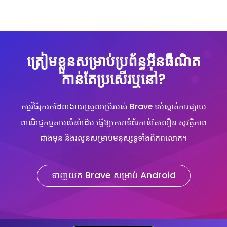
ត្រៀមខ្លួនសម្រាប់ប្រព័ន្ធអ៊ីនធឺណិត
កាន់តែប្រសើរឬនៅ?
កម្មវិធីរុករកដែលងាយស្រួលប្រើរបស់ Brave ទប់ស្កាត់ការផ្សាយ
ពាណិជ្ជកម្មតាមលំនាំដើម ធ្វើឱ្យគេហទំព័រកាន់តែលឿន សុវត្ថិភាព
ជាងមុន និងរលូនសម្រាប់មនុស្សទូទាំងពិភពលោក។
ទាញយក Brave សម្រាប់ Android