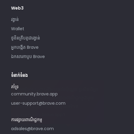
Web3
រង្វាន់
Wallet
ថូខិនគ្រីបតូជារង្វាន់
អ្នកបង្កើត Brave
ឯកសារកាបូប Brave
ទំនាក់ទំនង
គាំទ្រ
សូមប្រើអាសយដ្ឋានអ៊ីមែលនេះតែប៉ុណ្ណោះ ប្រសិនបើអ្នក
community.brave.app
ចាប់អារម្មណ៍ក្នុងការទិញការផ្សាយពាណិជ្ជកម្មជាមួយ
user-support@brave.com
Brave។ សម្រាប់ជំនួយ សូមចូលទៅកាន់
community.brave.app។
ការផ្សាយពាណិជ្ជកម្ម
adsales@brave.com