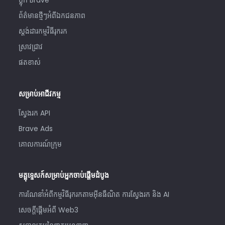
ប្លុក Brave
ព័ត៌មានថ្មីៗអំពីឯកជនភាព
ស្ដង់ដារកម្មវិធីរុករក
ស្រាវជ្រាវ
ផតខាស់
សម្រាប់អាជីវកម្ម
ស្វែងរក API
Brave Ads
គោលការណ៍ក្រុម
មគ្គុទ្ទេសក៍សម្រាប់អ្នកចាប់ផ្តើមដំបូង
ការណែនាំអំពីកម្មវិធីរុករកតាមអ៊ីនធឺណិត ការស្វែងរក និង AI
សេចក្តីផ្តើមអំពី Web3