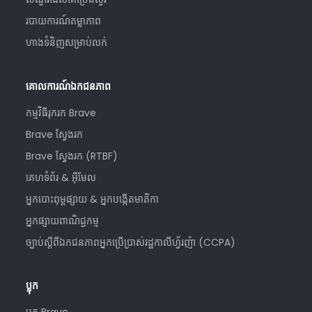
របាយការណ៍តម្លាភាព
ហាងទំនិញសម្រាប់លក់
គោលការណ៍ឯកជនភាព
កម្មវិធីរុករក Brave
Brave ស្វែងរក
Brave ស្វែងរក (RTBF)
គេហទំព័រ & អ៊ីមែល
អ្នកបោះពុម្ពផ្សាយ & អ្នកបង្កើតមាតិកា
អ្នកផ្សាយពាណិជ្ជកម្ម
ច្បាប់ស្តីពីឯកជនភាពអ្នកប្រើប្រាស់រដ្ឋកាលីហ្វ័រញ៉ា (CCPA)
ប្លុក