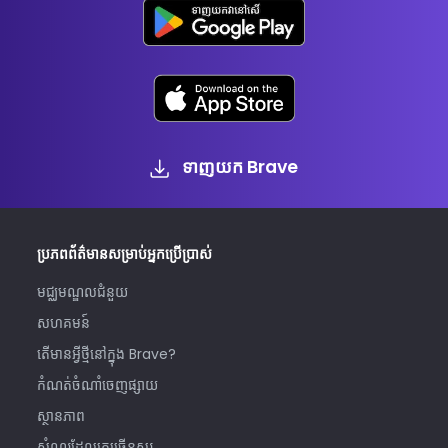
ទាញយក Brave
ប្រភពព័ត៌មានសម្រាប់អ្នកប្រើប្រាស់
មជ្ឈមណ្ឌលជំនួយ
សហគមន៍
តើមានអ្វីថ្មីនៅក្នុង Brave?
កំណត់ចំណាំចេញផ្សាយ
ស្ថានភាព
សំណួរដែលគេច្រើនសួរ