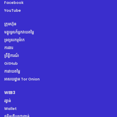
Facebook
YouTube
ក្រុមហ៊ុន
មគ្គុទ្ទេសក៍អ្នកវាយតម្លៃ
ទ្រព្យសកម្មម៉ាក
​ការងារ
ព្រឹត្តិការណ៍
GitHub
ការវាយតម្លៃ
អាសយដ្ឋាន Tor Onion
WEB3
រង្វាន់
Wallet
ថូខិនគ្រីបតូជារង្វាន់