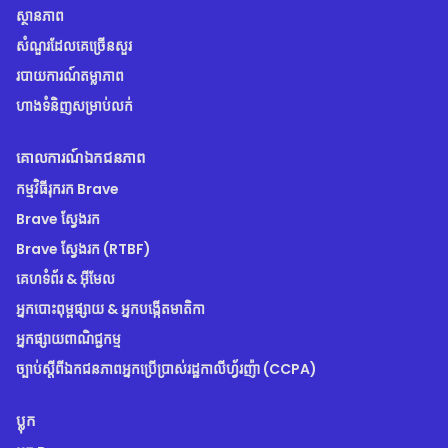
ស្ថានភាព
សំណួរដែលគេច្រើនសួរ
របាយការណ៍តម្លាភាព
ហាងទំនិញសម្រាប់លក់
គោលការណ៍ឯកជនភាព
កម្មវិធីរុករក Brave
Brave ស្វែងរក
Brave ស្វែងរក (RTBF)
គេហទំព័រ & អ៊ីមែល
អ្នកបោះពុម្ពផ្សាយ & អ្នកបង្កើតមាតិកា
អ្នកផ្សាយពាណិជ្ជកម្ម
ច្បាប់ស្តីពីឯកជនភាពអ្នកប្រើប្រាស់រដ្ឋកាលីហ្វ័រញ៉ា (CCPA)
ប្លុក