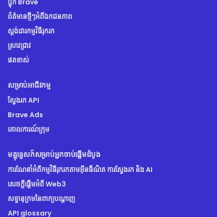
ប្លុក Brave
ព័ត៌មានថ្មីៗអំពីឯកជនភាព
ស្ដង់ដារកម្មវិធីរុករក
ស្រាវជ្រាវ
ផតខាស់
សម្រាប់អាជីវកម្ម
ស្វែងរក API
Brave Ads
គោលការណ៍ក្រុម
មគ្គុទ្ទេសក៍សម្រាប់អ្នកចាប់ផ្តើមដំបូង
ការណែនាំអំពីកម្មវិធីរុករកតាមអ៊ីនធឺណិត ការស្វែងរក និង AI
សេចក្តីផ្តើមអំពី Web3
សទ្ទានុក្រមនៃពាក្យបណ្ដាញ
API glossary