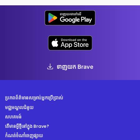
ទាញយក Brave
ប្រភពព័ត៌មានសម្រាប់អ្នកប្រើប្រាស់
មជ្ឈមណ្ឌលជំនួយ
សហគមន៍
តើមានអ្វីថ្មីនៅក្នុង Brave?
កំណត់ចំណាំចេញផ្សាយ