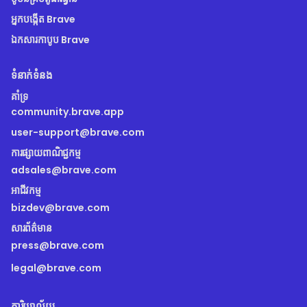
អ្នកបង្កើត Brave
ឯកសារកាបូប Brave
ទំនាក់ទំនង
គាំទ្រ
community.brave.app
user-support@brave.com
ការផ្សាយពាណិជ្ជកម្ម
adsales@brave.com
អាជីវកម្ម
bizdev@brave.com
សារព័ត៌មាន
press@brave.com
legal@brave.com
ការិយាល័យ