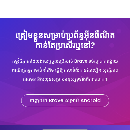
ត្រៀមខ្លួនសម្រាប់ប្រព័ន្ធអ៊ីនធឺណិត
កាន់តែប្រសើរឬនៅ?
កម្មវិធីរុករកដែលងាយស្រួលប្រើរបស់ Brave ទប់ស្កាត់ការផ្សាយ
ពាណិជ្ជកម្មតាមលំនាំដើម ធ្វើឱ្យគេហទំព័រកាន់តែលឿន សុវត្ថិភាព
ជាងមុន និងរលូនសម្រាប់មនុស្សទូទាំងពិភពលោក។
ទាញយក Brave សម្រាប់ Android