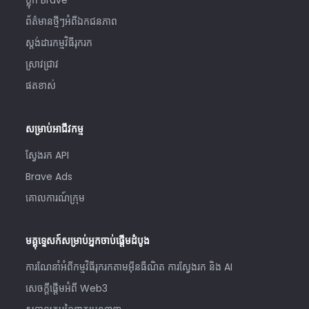
ប្លុក Brave
ព័ត៌មានថ្មីៗអំពីឯកជនភាព
ស្ដង់ដារកម្មវិធីរុករក
ស្រាវជ្រាវ
ផតខាស់
សម្រាប់អាជីវកម្ម
ស្វែងរក API
Brave Ads
គោលការណ៍ក្រុម
មគ្គុទ្ទេសក៍សម្រាប់អ្នកចាប់ផ្តើមដំបូង
ការណែនាំអំពីកម្មវិធីរុករកតាមអ៊ីនធឺណិត ការស្វែងរក និង AI
សេចក្តីផ្តើមអំពី Web3