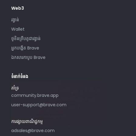
Web3
រង្វាន់
Wallet
ថូខិនគ្រីបតូជារង្វាន់
អ្នកបង្កើត Brave
ឯកសារកាបូប Brave
ទំនាក់ទំនង
គាំទ្រ
សូមប្រើអាសយដ្ឋានអ៊ីមែលនេះតែប៉ុណ្ណោះ ប្រសិនបើអ្នក
community.brave.app
ចាប់អារម្មណ៍ក្នុងការទិញការផ្សាយពាណិជ្ជកម្មជាមួយ
user-support@brave.com
Brave។ សម្រាប់ជំនួយ សូមចូលទៅកាន់
community.brave.app។
ការផ្សាយពាណិជ្ជកម្ម
adsales@brave.com