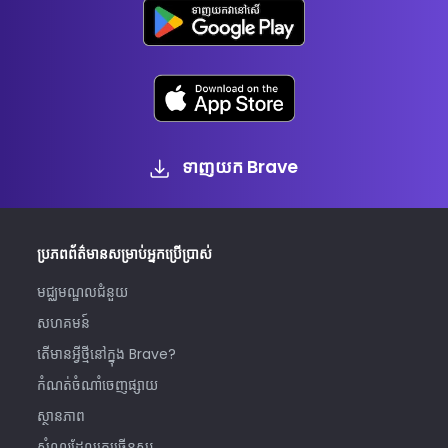
ទាញយក Brave
ប្រភពព័ត៌មានសម្រាប់អ្នកប្រើប្រាស់
មជ្ឈមណ្ឌលជំនួយ
សហគមន៍
តើមានអ្វីថ្មីនៅក្នុង Brave?
កំណត់ចំណាំចេញផ្សាយ
ស្ថានភាព
សំណួរដែលគេច្រើនសួរ