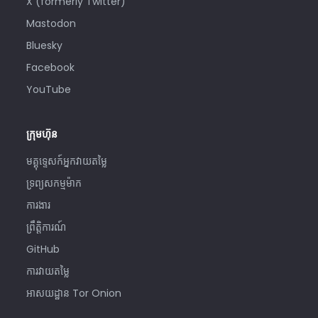
X (formerly Twitter)
Mastodon
Bluesky
Facebook
YouTube
ក្រុមហ៊ុន
មគ្គុទ្ទេសក៍អ្នកវាយតម្លៃ
ទ្រព្យសកម្មម៉ាក
​ការងារ
ព្រឹត្តិការណ៍
GitHub
ការវាយតម្លៃ
អាសយដ្ឋាន Tor Onion