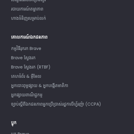
របាយការណ៍តម្លាភាព
ហាងទំនិញសម្រាប់លក់
គោលការណ៍ឯកជនភាព
កម្មវិធីរុករក Brave
Brave ស្វែងរក
Brave ស្វែងរក (RTBF)
គេហទំព័រ & អ៊ីមែល
អ្នកបោះពុម្ពផ្សាយ & អ្នកបង្កើតមាតិកា
អ្នកផ្សាយពាណិជ្ជកម្ម
ច្បាប់ស្តីពីឯកជនភាពអ្នកប្រើប្រាស់រដ្ឋកាលីហ្វ័រញ៉ា (CCPA)
ប្លុក