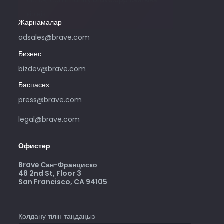
кіріңіз.
Жарнамалар
adsales@brave.com
Бизнес
bizdev@brave.com
Баспасөз
press@brave.com
legal@brave.com
Офистер
Brave Сан-Франциско
48 2nd St, Floor 3
San Francisco, CA 94105
Қолдану тілін таңдаңыз