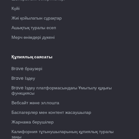
Күйі
Жиі қойылатын сұрақтар
Ашықтық туралы есеп
Мерч өнімдері дүкені
Құпиялық саясаты
Brave браузері
Brave Іздеу
Brave Іздеу платформасындағы Ұмытылу құқығы
функциясы
Вебсайт және эл.пошта
Баспагерлер мен контент жасаушылар
Жарнама берушілер
Калифорния тұтынушыларының құпиялық туралы
заңы