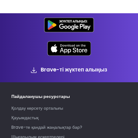
Brave-ті жүктеп алыңыз
Пайдаланушы ресурстары
Қолдау көрсету орталығы
Қауымдастық
Brave-те қандай жаңалықтар бар?
Шығарылым ескертпелері