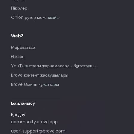
Пікірлер
Onion рутер мекенжайы
Web3
Марапаттар
Әмиян
YouTube-тағы жарнамаларды бұғаттаушы
Brave контент жасаушылары
Brave Әмиян құжаттары
Байланысу
Бұл электрондық поштаны Brave
Қолдау
жарнамасына байланысты сұрақтарға
community.brave.app
байланысты қолданыңыз. Көмек қажет
user-support@brave.com
болса, community.brave.app сайтына