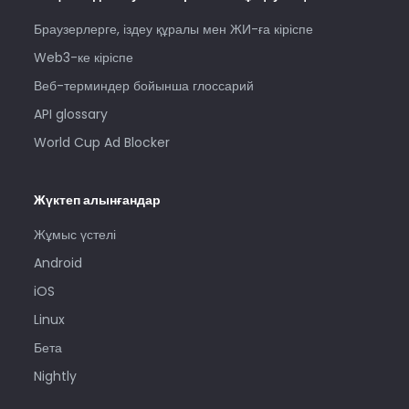
Браузерлерге, іздеу құралы мен ЖИ-ға кіріспе
Web3-ке кіріспе
Веб-терминдер бойынша глоссарий
API glossary
World Cup Ad Blocker
Жүктеп алынғандар
Жұмыс үстелі
Android
iOS
Linux
Бета
Nightly