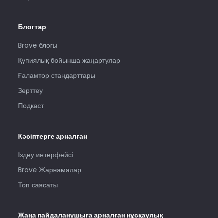
Блогтар
Brave блогы
Құпиялық бойынша жаңартулар
Ғаламтор стандарттары
Зерттеу
Подкаст
Кәсіптерге арналған
Іздеу интерфейсі
Brave Жарнамалар
Топ саясаты
Жаңа пайдаланушыға арналған нұсқаулық