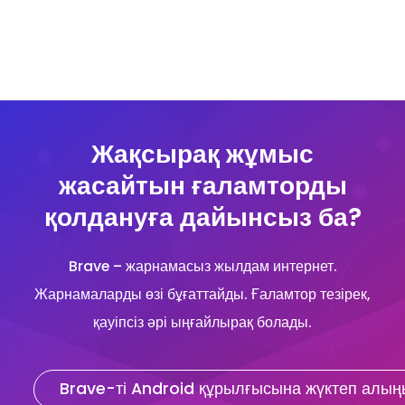
Жақсырақ жұмыс
жасайтын ғаламторды
қолдануға дайынсыз ба?
Brave – жарнамасыз жылдам интернет.
Жарнамаларды өзі бұғаттайды. Ғаламтор тезірек,
қауіпсіз әрі ыңғайлырақ болады.
Brave-ті Android құрылғысына жүктеп алың