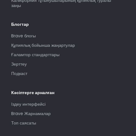
Калифорния тұтынушыларының құпиялық туралы
заңы
Блогтар
Brave блогы
Құпиялық бойынша жаңартулар
Ғаламтор стандарттары
Зерттеу
Подкаст
Кәсіптерге арналған
Іздеу интерфейсі
Brave Жарнамалар
Топ саясаты