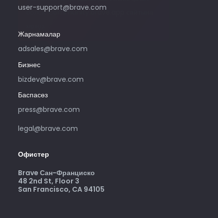
user-support@brave.com
болса, community.brave.app сайтына
кіріңіз.
Жарнамалар
adsales@brave.com
Бизнес
bizdev@brave.com
Баспасөз
press@brave.com
legal@brave.com
Офистер
Brave Сан-Франциско
48 2nd St, Floor 3
San Francisco, CA 94105