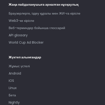
Жаңа пайдаланушыға арналған нұсқаулық
Браузерлерге, іздеу құралы мен ЖИ-ға кіріспе
Web3-ке кіріспе
Веб-терминдер бойынша глоссарий
API glossary
World Cup Ad Blocker
Жүктеп алынғандар
Жұмыс үстелі
Android
iOS
Linux
Бета
Nightly