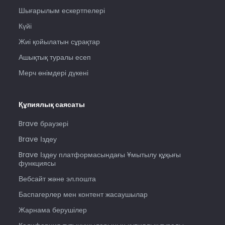
Шығарылым ескертпелері
Күйі
Жиі қойылатын сұрақтар
Ашықтық туралы есеп
Мерч өнімдері дүкені
Құпиялық саясаты
Brave браузері
Brave Іздеу
Brave Іздеу платформасындағы Ұмытылу құқығы
функциясы
Вебсайт және эл.пошта
Баспагерлер мен контент жасаушылар
Жарнама берушілер