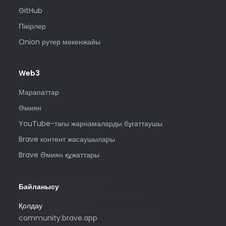
GitHub
Пікірлер
Onion рутер мекенжайы
Web3
Марапаттар
Әмиян
YouTube-тағы жарнамаларды бұғаттаушы
Brave контент жасаушылары
Brave Әмиян құжаттары
Байланысу
Бұл электрондық поштаны Brave
Қолдау
жарнамасына байланысты сұрақтарға
community.brave.app
байланысты қолданыңыз. Көмек қажет