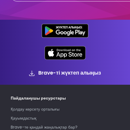
Brave-ті жүктеп алыңыз
Пайдаланушы ресурстары
Қолдау көрсету орталығы
Қауымдастық
Brave-те қандай жаңалықтар бар?