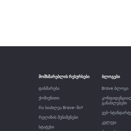
მომხმარებლის რესურსები
ბლოგები
დახმარება
Brave ბლოგი
ქომიუნითი
კონფიდენცია
განახლებები
რა სიახლეა Brave-ში?
ვებ-სტანდარტ
რელიზის შენიშვნები
კვლევა
სტატუსი