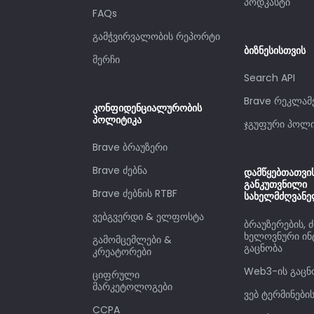
პოდკასტი
FAQs
გამჭვირვალობის რეპორტი
ბიზნესისთვის
მერჩი
Search API
Brave რეკლამ
კონფიდენციალურობის
პოლიტიკა
ჯგუფური პოლი
Brave ბრაუზერი
Brave ძებნა
დამწყებთათვი
განკუთვნილი
Brave ძებნის RTBF
სახელმძღვან
ვებგვერდი & ელფოსტა
ბრაუზერების, ძ
ხელოვნური ინ
გამომცემლები &
გაცნობა
კრეატორები
Web3-ის გაცნ
ციფრული
მარკეტოლოგები
ვებ ტერმინები
CCPA