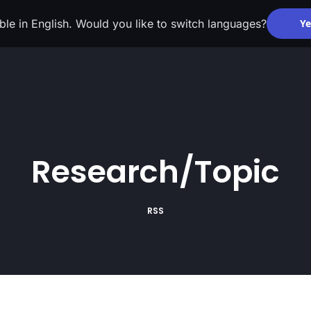
able in English. Would you like to switch languages?
Ye
Research/Topic
RSS