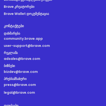
Brave კრეატორები
Brave Wallet დოკუმენტაცია
ᲙᲝᲜᲢᲐᲥᲢᲔᲑᲘ
ᲓᲐᲮᲛᲐᲠᲔᲑᲐ
community.brave.app
user-support@brave.com
ᲠᲔᲙᲚᲐᲛᲐ
adsales@brave.com
ᲑᲘᲖᲜᲔᲡᲘ
bizdev@brave.com
ᲞᲠᲔᲡᲡᲐᲛᲡᲐᲮᲣᲠᲘ
press@brave.com
legal@brave.com
ᲝᲤᲘᲡᲔᲑᲘ