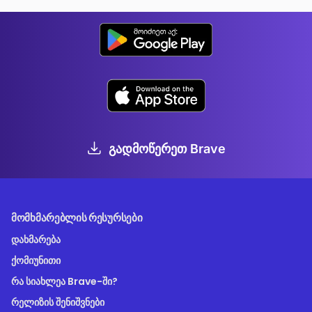
გადმოწერეთ Brave
ᲛᲝᲛᲮᲛᲐᲠᲔᲑᲚᲘᲡ ᲠᲔᲡᲣᲠᲡᲔᲑᲘ
დახმარება
ქომიუნითი
რა სიახლეა Brave-ში?
რელიზის შენიშვნები