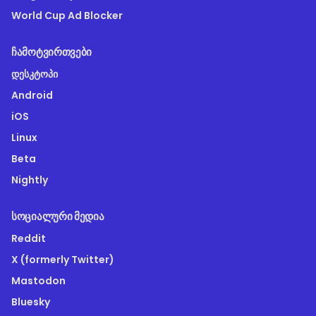
World Cup Ad Blocker
ᲩᲐᲛᲝᲢᲕᲘᲠᲗᲕᲔᲑᲘ
დესკტოპი
Android
iOS
Linux
Beta
Nightly
ᲡᲝᲪᲘᲐᲚᲣᲠᲘ ᲛᲔᲓᲘᲐ
Reddit
X (formerly Twitter)
Mastodon
Bluesky