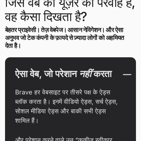
जिस वेब को यूज़र की परवाह है,
वह कैसा दिखता है?
बेहतर प्राइवेसी। तेज़ वेबपेज। आसान नेविगेशन। और ऐसा
अनुभव जो टेक कंपनी के फ़ायदे से ज़्यादा लोगों को अहमियत
देता है।
ऐसा वेब, जो परेशान
नहीं
करता
Brave हर वेबसाइट पर तीसरे पक्ष के ऐड्स
ब्लॉक करता है। इनमें वीडियो ऐड्स, सर्च ऐड्स,
सोशल मीडिया ऐड्स और बाकी सभी ऐड्स
शामिल हैं।
और परेशान करने वाले उन “कुकीज़ स्वीकार